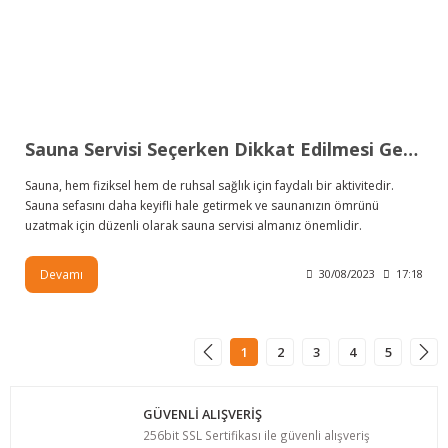
Sauna Servisi Seçerken Dikkat Edilmesi Gerekenler
Sauna, hem fiziksel hem de ruhsal sağlık için faydalı bir aktivitedir.
Sauna sefasını daha keyifli hale getirmek ve saunanızın ömrünü
uzatmak için düzenli olarak sauna servisi almanız önemlidir.
Devamı
30/08/2023
17:18
1
2
3
4
5
GÜVENLİ ALIŞVERİŞ
256bit SSL Sertifikası ile güvenli alışveriş