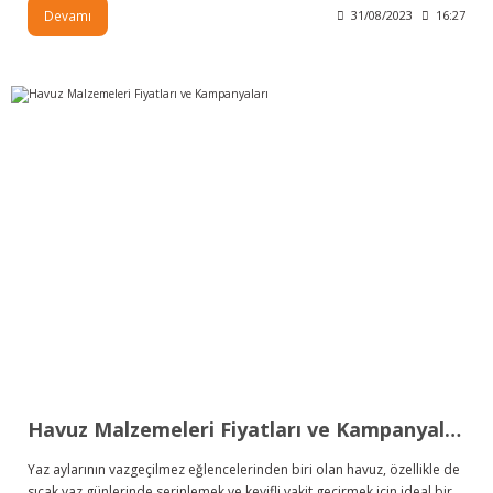
Devamı
31/08/2023
16:27
Havuz Malzemeleri Fiyatları ve Kampanyaları
Yaz aylarının vazgeçilmez eğlencelerinden biri olan havuz, özellikle de
sıcak yaz günlerinde serinlemek ve keyifli vakit geçirmek için ideal bir