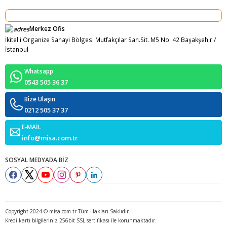
Merkez Ofis
İkitelli Organize Sanayi Bölgesi Mutfakçılar San.Sit. M5 No: 42 Başakşehir /
İstanbul
Whatsapp
0543 505 36 37
Bize Ulaşın
0212 505 37 37
E-MAİL
info@misa.com.tr
SOSYAL MEDYADA BİZ
Copyright 2024 © misa.com.tr Tüm Hakları Saklıdır.
Kredi kartı bilgileriniz 256bit SSL sertifikası ile korunmaktadır.