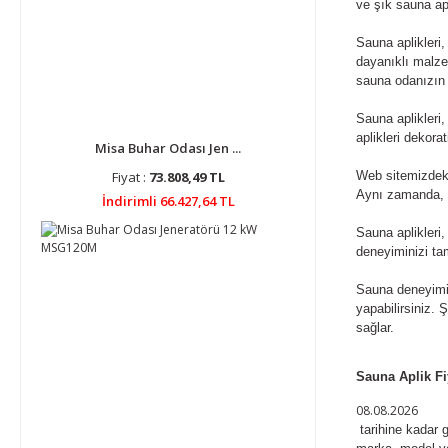
ve şık sauna apl
Sauna aplikleri
dayanıklı malzem
sauna odanızın t
Sauna aplikleri
aplikleri dekora
Misa Buhar Odası Jen ...
Fiyat :
73.808,49 TL
Web sitemizdeki
Aynı zamanda, en
İndirimli 66.427,64 TL
Sauna aplikleri
deneyiminizi ta
Sauna deneyimin
yapabilirsiniz. 
sağlar.
Sauna Aplik Fi
08.08.2026
tarihine kadar 