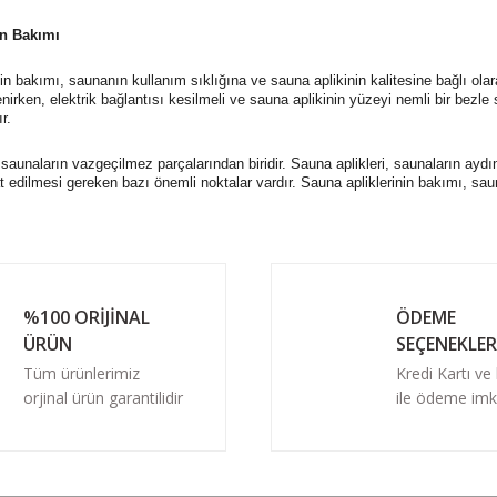
in Bakımı
in bakımı, saunanın kullanım sıklığına ve sauna aplikinin kalitesine bağlı olara
lenirken, elektrik bağlantısı kesilmeli ve sauna aplikinin yüzeyi nemli bir bezle 
r.
 saunaların vazgeçilmez parçalarından biridir. Sauna aplikleri, saunaların aydı
 edilmesi gereken bazı önemli noktalar vardır. Sauna apliklerinin bakımı, sauna
%100 ORİJİNAL
ÖDEME
ÜRÜN
SEÇENEKLER
Tüm ürünlerimiz
Kredi Kartı ve
orjinal ürün garantilidir
ile ödeme imk