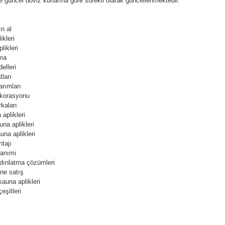
 güncel döviz kurlarına göre sürekli olarak güncellenmektedir.
n al
ikleri
likleri
ma
elleri
tları
arımları
korasyonu
kaları
aplikleri
na aplikleri
una aplikleri
tajı
lanımı
dınlatma çözümleri
ine satış
auna aplikleri
eşitleri