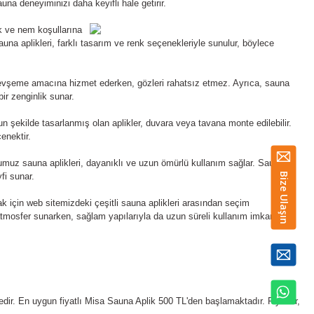
na deneyiminizi daha keyifli hale getirir.
k ve nem koşullarına
auna aplikleri, farklı tasarım ve renk seçenekleriyle sunulur, böylece
evşeme amacına hizmet ederken, gözleri rahatsız etmez. Ayrıca, sauna
bir zenginlik sunar.
 şekilde tasarlanmış olan aplikler, duvara veya tavana monte edilebilir.
enektir.
ğumuz sauna aplikleri, dayanıklı ve uzun ömürlü kullanım sağlar. Sauna
Bize Ulaşın
fi sunar.
 için web sitemizdeki çeşitli sauna aplikleri arasından seçim
ir atmosfer sunarken, sağlam yapılarıyla da uzun süreli kullanım imkanı
edir. En uygun fiyatlı Misa Sauna Aplik 500 TL'den başlamaktadır. Fiyatlar,