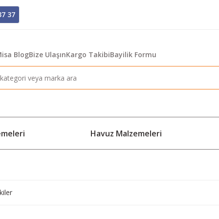
37 37
isa Blog
Bize Ulaşın
Kargo Takibi
Bayilik Formu
emeleri
Havuz Malzemeleri
kiler