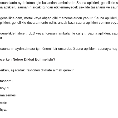
 saunalarda aydınlatma için kullanılan lambalardır. Sauna aplikleri, genellikl
na aplikleri, saunanın sıcaklığından etkilenmeyecek şekilde tasarlanır ve saun
, genellikle cam, metal veya ahşap gibi malzemelerden yapılır. Sauna aplikleri
aplikleri, genellikle duvara monte edilir, ancak bazı sauna aplikleri zemine vey
 genellikle halojen, LED veya floresan lambalar ile çalışır. Sauna aplikleri, 
ar.
, saunanın aydınlatması için önemli bir unsurdur. Sauna aplikleri, saunaya hoş
çerken Nelere Dikkat Edilmelidir?
erken, aşağıdaki faktörleri dikkate almak gerekir:
 tasarımı
 boyutu
n malzemesi
ışığı
fiyatı