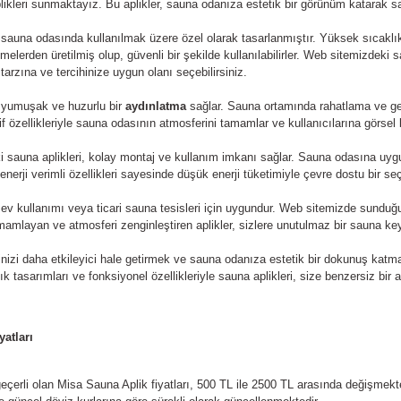
ikleri sunmaktayız. Bu aplikler, sauna odanıza estetik bir görünüm katarak sau
, sauna odasında kullanılmak üzere özel olarak tasarlanmıştır. Yüksek sıcaklı
elerden üretilmiş olup, güvenli bir şekilde kullanılabilirler. Web sitemizdeki s
arzına ve tercihinize uygun olanı seçebilirsiniz.
, yumuşak ve huzurlu bir
aydınlatma
sağlar. Sauna ortamında rahatlama ve g
tif özellikleriyle sauna odasının atmosferini tamamlar ve kullanıcılarına görsel 
 sauna aplikleri, kolay montaj ve kullanım imkanı sağlar. Sauna odasına uygun
erji verimli özellikleri sayesinde düşük enerji tüketimiyle çevre dostu bir seç
, ev kullanımı veya ticari sauna tesisleri için uygundur. Web sitemizde sundu
mamlayan ve atmosferi zenginleştiren aplikler, sizlere unutulmaz bir sauna key
izi daha etkileyici hale getirmek ve sauna odanıza estetik bir dokunuş katmak
Şık tasarımları ve fonksiyonel özellikleriyle sauna aplikleri, size benzersiz b
yatları
geçerli olan Misa Sauna Aplik fiyatları, 500 TL ile 2500 TL arasında değişmekt