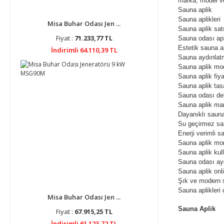
marka, model ve
Sauna aplik
Sauna aplikleri
Misa Buhar Odası Jen ...
Sauna aplik satı
Fiyat :
71.233,77 TL
Sauna odası apl
Estetik sauna ap
İndirimli 64.110,39 TL
Sauna aydınlat
Sauna aplik mod
Sauna aplik fiya
Sauna aplik tas
Sauna odası de
Sauna aplik mar
Dayanıklı sauna 
Su geçirmez sau
Enerji verimli sa
Sauna aplik mon
Sauna aplik kul
Sauna odası ay
Sauna aplik onl
Şık ve modern s
Sauna aplikleri ç
Misa Buhar Odası Jen ...
Sauna Aplik
Fiyat :
67.915,25 TL
İndirimli 61.123,72 TL