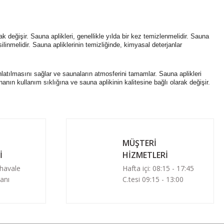
k değişir. Sauna aplikleri, genellikle yılda bir kez temizlenmelidir. Sauna
silinmelidir. Sauna apliklerinin temizliğinde, kimyasal deterjanlar
nlatılmasını sağlar ve saunaların atmosferini tamamlar. Sauna aplikleri
nın kullanım sıklığına ve sauna aplikinin kalitesine bağlı olarak değişir.
MÜŞTERİ
İ
HİZMETLERİ
 havale
Hafta içi: 08:15 - 17:45
anı
C.tesi 09:15 - 13:00