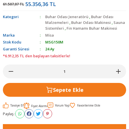
55.356,36 TL
61.507,07 TL
Kategori
Buhar Odası Jeneratörü
,
Buhar Odası
Malzemeleri
,
Buhar Odası Makinesi
,
Sauna
Sistemleri
,
Fin Hamamı Buhar Makinesi
Marka
Misa
Stok Kodu
MSG150M
Garanti Süresi
24 Ay
*6.912,35 TL den başlayan taksitlerle!
Sepete Ekle
Tavsiye Et
Yorum Yap
Fiyat Alarmı
Paylaş :