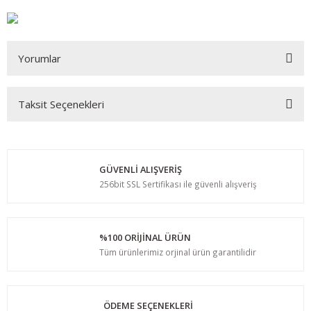
Yorumlar
Taksit Seçenekleri
Bu ürüne ilk yorumu siz yapın!
Yorum Yaz
GÜVENLİ ALIŞVERİŞ
256bit SSL Sertifikası ile güvenli alışveriş
%100 ORİJİNAL ÜRÜN
Tüm ürünlerimiz orjinal ürün garantilidir
ÖDEME SEÇENEKLERİ