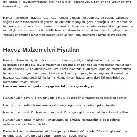
için kullanılır. Havuz kimyasalları arasında klor, pH düzenleyici, alg önleyici ve yosun önleyici
kimyasallar yer alır.
Havuz malzemeleri, havuzunuzun uzun ömürlü olmasını ve sorunsuz bir şekilde çalışmasını
sağlar. Havuz malzemeleri seçerken, havuzunuzun boyutu, şekli, derinliği, kullanım amacı ve
bütçenizi göz önünde bulundurmanız önemlidir. Havuz malzemeleri satın alırken, güvenilir bir
tedarikçiden satın almanız önemlidir. Havuz malzemeleri satın alırken, fiyat karşılaştırması
yapmak önemlidir. Havuz malzemeleri satın alırken, kurulum hizmeti almak isteyebilirsiniz.
Havuz Malzemeleri Fiyatları
Havuz malzemeleri fiyatları, havuzunuzun boyutu, şekli, derinliği, kullanım amacı ve
bütçenize göre değişir. Havuz malzemeleri arasında en pahalı olan malzemeler, havuz liner,
havuz pompası ve havuz filtresidir. Havuz liner, havuzun iç yüzeyini kaplayan malzemedir ve
havuzunuzun suyunu sızdırmaz hale getirir. Havuz pompası, havuz suyunu filtrelemek ve
havuzunuzu temizlemek için kullanılır. Havuz filtresi, havuz suyundaki kirli maddeleri ve
mikroorganizmaları filtreler.
Havuz malzemeleri fiyatları, aşağıdaki faktörlere göre değişir:
Havuzunuzun boyutu: Havuzunuzun boyutu, seçeceğiniz malzemelerin miktarını belirler.
Havuzunuzun şekli: Havuzunuzun şekli, seçeceğiniz malzemelerin şeklini belirler.
Havuzunuzun derinliği: Havuzunuzun derinliği, seçeceğiniz malzemelerin kalitesini belirler.
Havuzunuzun kullanım amacı: Havuzunuzu ne amaçla kullanacağınız, seçeceğiniz
malzemelerin özelliklerini belirler.
Bütçeniz: Havuz malzemeleri, oldukça geniş bir fiyat aralığındadır. Bütçenizi göz önünde
bulundurarak, havuzunuza uygun malzemeleri seçebilirsiniz.