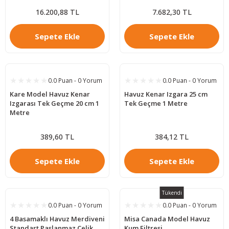
16.200,88 TL
7.682,30 TL
Sepete Ekle
Sepete Ekle
0.0 Puan - 0 Yorum
0.0 Puan - 0 Yorum
Kare Model Havuz Kenar
Havuz Kenar Izgara 25 cm
Izgarası Tek Geçme 20 cm 1
Tek Geçme 1 Metre
Metre
389,60 TL
384,12 TL
Sepete Ekle
Sepete Ekle
Tükendi
0.0 Puan - 0 Yorum
0.0 Puan - 0 Yorum
4 Basamaklı Havuz Merdiveni
Misa Canada Model Havuz
Standart Paslanmaz Çelik
Kum Filtresi