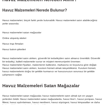
Havuz Malzemeleri Nerede Bulunur?
Havuz malzemeleri, birçok farklı yerde bulunabilir. Havuz malzemeleri satın alabileceğiniz
yerler arasında:
Havuz malzemeleri satan mağazalar
Online alışveriş siteleri
Havuz inşa firmaları
Havuz bakım şirketleri
Havuz malzemeleri satın alırken, güvenilir bir tedarikçiden satın almanız önemlidir. Güvenilir
bir tedarikçi, kaliteli malzemeler sunar ve müşteri memnuniyetini önemser.
Havuz malzemeleri fiyatları, malzemenin kalitesine, markasına ve boyutuna göre değişir.
Havuz malzemeleri satın alırken, kurulum hizmeti almak isteyebilirsiniz. Kurulum hizmeti,
havuz malzemelerini doğru bir şekilde kurmanızı ve havuzunuzun sorunsuz bir şekilde
çalışmasını sağlar.
Havuz Malzemeleri Satan Mağazalar
Havuz malzemeleri satan mağazalar, havuz malzemelerini satın almak için en yaygın
yerlerden biridir. Havuz malzemeleri satan mağazalarda, havuz liner'ı, havuz pompası, havuz
filtresi, havuz aydınlatması, havuz merdiveni, havuz süpürgesi, havuz kimyasalları ve daha