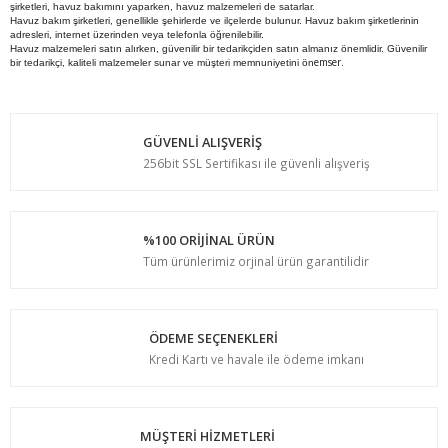
şirketleri, havuz bakımını yaparken, havuz malzemeleri de satarlar.
Havuz bakım şirketleri, genellikle şehirlerde ve ilçelerde bulunur. Havuz bakım şirketlerinin
adresleri, internet üzerinden veya telefonla öğrenilebilir.
Havuz malzemeleri satın alırken, güvenilir bir tedarikçiden satın almanız önemlidir. Güvenilir
emser.
bir tedarikçi, kaliteli malzemeler sunar ve müşteri memnuniyetini ön
GÜVENLİ ALIŞVERİŞ
256bit SSL Sertifikası ile güvenli alışveriş
%100 ORİJİNAL ÜRÜN
Tüm ürünlerimiz orjinal ürün garantilidir
ÖDEME SEÇENEKLERİ
Kredi Kartı ve havale ile ödeme imkanı
MÜŞTERİ HİZMETLERİ