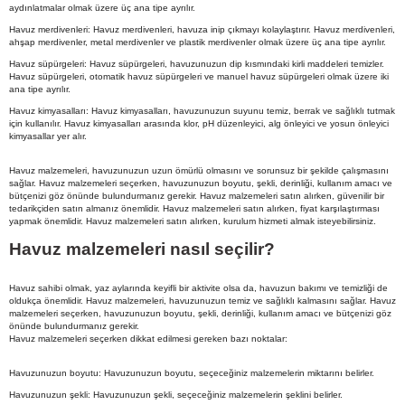
aydınlatmalar olmak üzere üç ana tipe ayrılır.
Havuz merdivenleri: Havuz merdivenleri, havuza inip çıkmayı kolaylaştırır. Havuz merdivenleri,
ahşap merdivenler, metal merdivenler ve plastik merdivenler olmak üzere üç ana tipe ayrılır.
Havuz süpürgeleri: Havuz süpürgeleri, havuzunuzun dip kısmındaki kirli maddeleri temizler.
Havuz süpürgeleri, otomatik havuz süpürgeleri ve manuel havuz süpürgeleri olmak üzere iki
ana tipe ayrılır.
Havuz kimyasalları: Havuz kimyasalları, havuzunuzun suyunu temiz, berrak ve sağlıklı tutmak
için kullanılır. Havuz kimyasalları arasında klor, pH düzenleyici, alg önleyici ve yosun önleyici
kimyasallar yer alır.
Havuz malzemeleri, havuzunuzun uzun ömürlü olmasını ve sorunsuz bir şekilde çalışmasını
sağlar. Havuz malzemeleri seçerken, havuzunuzun boyutu, şekli, derinliği, kullanım amacı ve
bütçenizi göz önünde bulundurmanız gerekir. Havuz malzemeleri satın alırken, güvenilir bir
tedarikçiden satın almanız önemlidir. Havuz malzemeleri satın alırken, fiyat karşılaştırması
yapmak önemlidir. Havuz malzemeleri satın alırken, kurulum hizmeti almak isteyebilirsiniz.
Havuz malzemeleri nasıl seçilir?
Havuz sahibi olmak, yaz aylarında keyifli bir aktivite olsa da, havuzun bakımı ve temizliği de
oldukça önemlidir. Havuz malzemeleri, havuzunuzun temiz ve sağlıklı kalmasını sağlar. Havuz
malzemeleri seçerken, havuzunuzun boyutu, şekli, derinliği, kullanım amacı ve bütçenizi göz
önünde bulundurmanız gerekir.
Havuz malzemeleri seçerken dikkat edilmesi gereken bazı noktalar:
Havuzunuzun boyutu: Havuzunuzun boyutu, seçeceğiniz malzemelerin miktarını belirler.
Havuzunuzun şekli: Havuzunuzun şekli, seçeceğiniz malzemelerin şeklini belirler.