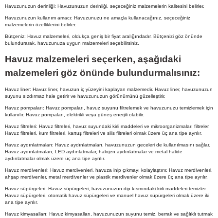
Havuzunuzun derinliği: Havuzunuzun derinliği, seçeceğiniz malzemelerin kalitesini belirler.
Havuzunuzun kullanım amacı: Havuzunuzu ne amaçla kullanacağınız, seçeceğiniz
malzemelerin özelliklerini belirler.
Bütçeniz: Havuz malzemeleri, oldukça geniş bir fiyat aralığındadır. Bütçenizi göz önünde
bulundurarak, havuzunuza uygun malzemeleri seçebilirsiniz.
Havuz malzemeleri seçerken, aşağıdaki
malzemeleri göz önünde bulundurmalısınız:
Havuz liner: Havuz liner, havuzun iç yüzeyini kaplayan malzemedir. Havuz liner, havuzunuzun
suyunu sızdırmaz hale getirir ve havuzunuzun görünümünü güzelleştirir.
Havuz pompaları: Havuz pompaları, havuz suyunu filtrelemek ve havuzunuzu temizlemek için
kullanılır. Havuz pompaları, elektrikli veya güneş enerjili olabilir.
Havuz filtreleri: Havuz filtreleri, havuz suyundaki kirli maddeleri ve mikroorganizmaları filtreler.
Havuz filtreleri, kum filtreleri, kartuş filtreleri ve silis filtreleri olmak üzere üç ana tipe ayrılır.
Havuz aydınlatmaları: Havuz aydınlatmaları, havuzunuzun geceleri de kullanılmasını sağlar.
Havuz aydınlatmaları, LED aydınlatmalar, halojen aydınlatmalar ve metal halide
aydınlatmalar olmak üzere üç ana tipe ayrılır.
Havuz merdivenleri: Havuz merdivenleri, havuza inip çıkmayı kolaylaştırır. Havuz merdivenleri,
ahşap merdivenler, metal merdivenler ve plastik merdivenler olmak üzere üç ana tipe ayrılır.
Havuz süpürgeleri: Havuz süpürgeleri, havuzunuzun dip kısmındaki kirli maddeleri temizler.
Havuz süpürgeleri, otomatik havuz süpürgeleri ve manuel havuz süpürgeleri olmak üzere iki
ana tipe ayrılır.
Havuz kimyasalları: Havuz kimyasalları, havuzunuzun suyunu temiz, berrak ve sağlıklı tutmak