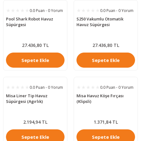
0.0 Puan - 0 Yorum
0.0 Puan - 0 Yorum
Pool Shark Robot Havuz
S250 Vakumlu Otomatik
Süpürgesi
Havuz Süpürgesi
27.436,80 TL
27.436,80 TL
Sepete Ekle
Sepete Ekle
0.0 Puan - 0 Yorum
0.0 Puan - 0 Yorum
Misa Liner Tip Havuz
Misa Havuz Köşe Fırçası
Süpürgesi (Agırlık)
(Klipsli)
2.194,94 TL
1.371,84 TL
Sepete Ekle
Sepete Ekle