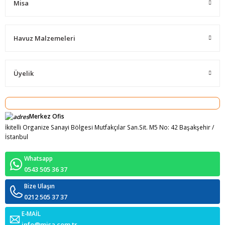
Misa
Havuz Malzemeleri
Üyelik
Merkez Ofis
İkitelli Organize Sanayi Bölgesi Mutfakçılar San.Sit. M5 No: 42 Başakşehir /
İstanbul
Whatsapp
0543 505 36 37
Bize Ulaşın
0212 505 37 37
E-MAİL
info@misa.com.tr