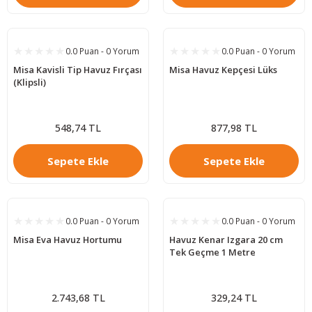
0.0 Puan - 0 Yorum
0.0 Puan - 0 Yorum
Misa Kavisli Tip Havuz Fırçası
Misa Havuz Kepçesi Lüks
(Klipsli)
548,74 TL
877,98 TL
Sepete Ekle
Sepete Ekle
0.0 Puan - 0 Yorum
0.0 Puan - 0 Yorum
Misa Eva Havuz Hortumu
Havuz Kenar Izgara 20 cm
Tek Geçme 1 Metre
2.743,68 TL
329,24 TL