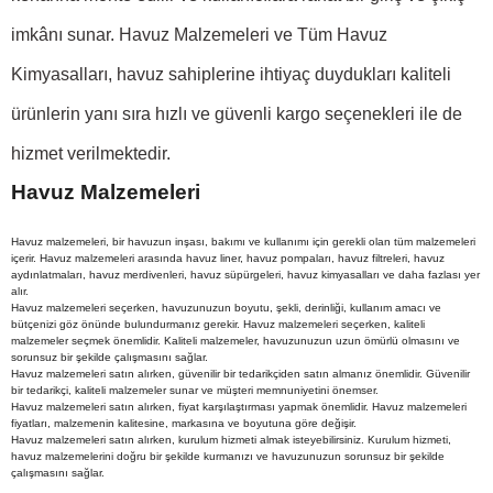
imkânı sunar. Havuz Malzemeleri ve Tüm Havuz
Kimyasalları, havuz sahiplerine ihtiyaç duydukları kaliteli
ürünlerin yanı sıra hızlı ve güvenli kargo seçenekleri ile de
hizmet verilmektedir.
Havuz Malzemeleri
Havuz malzemeleri, bir havuzun inşası, bakımı ve kullanımı için gerekli olan tüm malzemeleri
içerir. Havuz malzemeleri arasında havuz liner, havuz pompaları, havuz filtreleri, havuz
aydınlatmaları, havuz merdivenleri, havuz süpürgeleri, havuz kimyasalları ve daha fazlası yer
alır.
Havuz malzemeleri seçerken, havuzunuzun boyutu, şekli, derinliği, kullanım amacı ve
bütçenizi göz önünde bulundurmanız gerekir. Havuz malzemeleri seçerken, kaliteli
malzemeler seçmek önemlidir. Kaliteli malzemeler, havuzunuzun uzun ömürlü olmasını ve
sorunsuz bir şekilde çalışmasını sağlar.
Havuz malzemeleri satın alırken, güvenilir bir tedarikçiden satın almanız önemlidir. Güvenilir
bir tedarikçi, kaliteli malzemeler sunar ve müşteri memnuniyetini önemser.
Havuz malzemeleri satın alırken, fiyat karşılaştırması yapmak önemlidir. Havuz malzemeleri
fiyatları, malzemenin kalitesine, markasına ve boyutuna göre değişir.
Havuz malzemeleri satın alırken, kurulum hizmeti almak isteyebilirsiniz. Kurulum hizmeti,
havuz malzemelerini doğru bir şekilde kurmanızı ve havuzunuzun sorunsuz bir şekilde
çalışmasını sağlar.