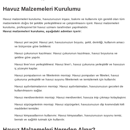
Havuz Malzemeleri Kurulumu
Havuz malzemeleri kurulumu, havuzunuzun inşası, bakımı ve kullanımı için gerekli olan tüm
malzemelerin doğru bir şekilde yerleştirilmesi ve çalıştırılmasını içerir. Havuz malzemeleri
kurulumu, profesyonel bir havuz uzmanı tarafından yapılmalıdır.
Havuz malzemeleri kurulumu, aşağıdaki adımları içerir:
Havuz yeri seçimi: Havuz yeri, havuzunuzun boyutu, şekli, derinliği, kullanım amacı
ve bütçenize göre belirlenir.
Havuz çukurunun kazılması: Havuz çukurunun kazılması, havuz boyutuna ve
şekline göre yapılır.
Havuz liner'ının yerleştirilmesi: Havuz liner'ı, havuz çukuruna yerleştirilir ve havuzun
iç yüzeyini kaplar.
Havuz pompalarının ve filtrelerinin montajı: Havuz pompaları ve filtreleri, havuz
çukuruna yerleştirilir ve havuz suyunu filtrelemek ve temizlemek için kullanılır.
Havuz aydınlatmalarının montajı: Havuz aydınlatmaları, havuzunuzun geceleri de
kullanılmasını sağlar.
Havuz merdivenlerinin montajı: Havuz merdivenleri, havuza inip çıkmayı kolaylaştırır.
Havuz süpürgelerinin montajı: Havuz süpürgeleri, havuzunuzun dip kısmındaki kirli
maddeleri temizler.
Havuz kimyasallarının kullanımı: Havuz kimyasalları, havuzunuzun suyunu temiz,
berrak ve sağlıklı tutmak için kullanılır.
Havuz Malzemeleri Nereden Alınır?