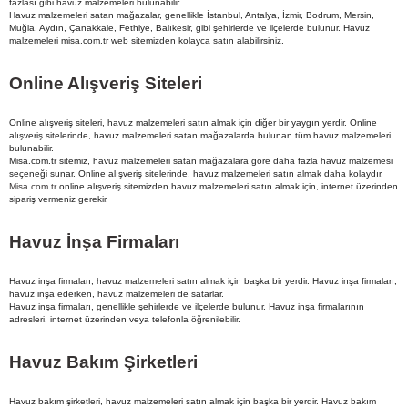
fazlası gibi havuz malzemeleri bulunabilir.
Havuz malzemeleri satan mağazalar, genellikle İstanbul, Antalya, İzmir, Bodrum, Mersin,
Muğla, Aydın, Çanakkale, Fethiye, Balıkesir, gibi şehirlerde ve ilçelerde bulunur. Havuz
malzemeleri misa.com.tr web sitemizden kolayca satın alabilirsiniz.
Online Alışveriş Siteleri
Online alışveriş siteleri, havuz malzemeleri satın almak için diğer bir yaygın yerdir. Online
alışveriş sitelerinde, havuz malzemeleri satan mağazalarda bulunan tüm havuz malzemeleri
bulunabilir.
Misa.com.tr sitemiz, havuz malzemeleri satan mağazalara göre daha fazla havuz malzemesi
seçeneği sunar. Online alışveriş sitelerinde, havuz malzemeleri satın almak daha kolaydır.
Misa.com.tr
online alışveriş sitemizden havuz malzemeleri satın almak için, internet üzerinden
sipariş vermeniz gerekir.
Havuz İnşa Firmaları
Havuz inşa firmaları, havuz malzemeleri satın almak için başka bir yerdir. Havuz inşa firmaları,
havuz inşa ederken, havuz malzemeleri de satarlar.
Havuz inşa firmaları, genellikle şehirlerde ve ilçelerde bulunur. Havuz inşa firmalarının
adresleri, internet üzerinden veya telefonla öğrenilebilir.
Havuz Bakım Şirketleri
Havuz bakım şirketleri, havuz malzemeleri satın almak için başka bir yerdir. Havuz bakım