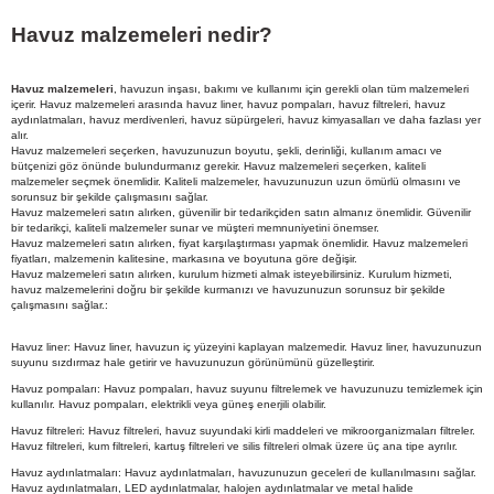
Havuz malzemeleri nedir?
Havuz malzemeleri
, havuzun inşası, bakımı ve kullanımı için gerekli olan tüm malzemeleri
içerir. Havuz malzemeleri arasında havuz liner, havuz pompaları, havuz filtreleri, havuz
aydınlatmaları, havuz merdivenleri, havuz süpürgeleri, havuz kimyasalları ve daha fazlası yer
alır.
Havuz malzemeleri seçerken, havuzunuzun boyutu, şekli, derinliği, kullanım amacı ve
bütçenizi göz önünde bulundurmanız gerekir. Havuz malzemeleri seçerken, kaliteli
malzemeler seçmek önemlidir. Kaliteli malzemeler, havuzunuzun uzun ömürlü olmasını ve
sorunsuz bir şekilde çalışmasını sağlar.
Havuz malzemeleri satın alırken, güvenilir bir tedarikçiden satın almanız önemlidir. Güvenilir
bir tedarikçi, kaliteli malzemeler sunar ve müşteri memnuniyetini önemser.
Havuz malzemeleri satın alırken, fiyat karşılaştırması yapmak önemlidir. Havuz malzemeleri
fiyatları, malzemenin kalitesine, markasına ve boyutuna göre değişir.
Havuz malzemeleri satın alırken, kurulum hizmeti almak isteyebilirsiniz. Kurulum hizmeti,
havuz malzemelerini doğru bir şekilde kurmanızı ve havuzunuzun sorunsuz bir şekilde
çalışmasını sağlar.:
Havuz liner: Havuz liner, havuzun iç yüzeyini kaplayan malzemedir. Havuz liner, havuzunuzun
suyunu sızdırmaz hale getirir ve havuzunuzun görünümünü güzelleştirir.
Havuz pompaları: Havuz pompaları, havuz suyunu filtrelemek ve havuzunuzu temizlemek için
kullanılır. Havuz pompaları, elektrikli veya güneş enerjili olabilir.
Havuz filtreleri: Havuz filtreleri, havuz suyundaki kirli maddeleri ve mikroorganizmaları filtreler.
Havuz filtreleri, kum filtreleri, kartuş filtreleri ve silis filtreleri olmak üzere üç ana tipe ayrılır.
Havuz aydınlatmaları: Havuz aydınlatmaları, havuzunuzun geceleri de kullanılmasını sağlar.
Havuz aydınlatmaları, LED aydınlatmalar, halojen aydınlatmalar ve metal halide