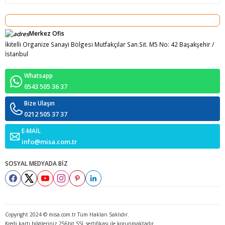
Merkez Ofis
İkitelli Organize Sanayi Bölgesi Mutfakçılar San.Sit. M5 No: 42 Başakşehir /
İstanbul
Whatsapp
0543 505 36 37
Bize Ulaşın
0212 505 37 37
E-MAİL
info@misa.com.tr
SOSYAL MEDYADA BİZ
Copyright 2024 © misa.com.tr Tüm Hakları Saklıdır.
Kredi kartı bilgileriniz 256bit SSL sertifikası ile korunmaktadır.