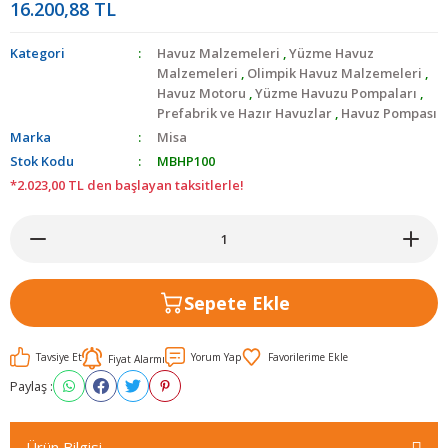
16.200,88 TL
Kategori
Havuz Malzemeleri
,
Yüzme Havuz
Malzemeleri
,
Olimpik Havuz Malzemeleri
,
Havuz Motoru
,
Yüzme Havuzu Pompaları
,
Prefabrik ve Hazır Havuzlar
,
Havuz Pompası
Marka
Misa
Stok Kodu
MBHP100
*2.023,00 TL den başlayan taksitlerle!
Sepete Ekle
Tavsiye Et
Yorum Yap
Fiyat Alarmı
Paylaş :
Ürün Bilgisi