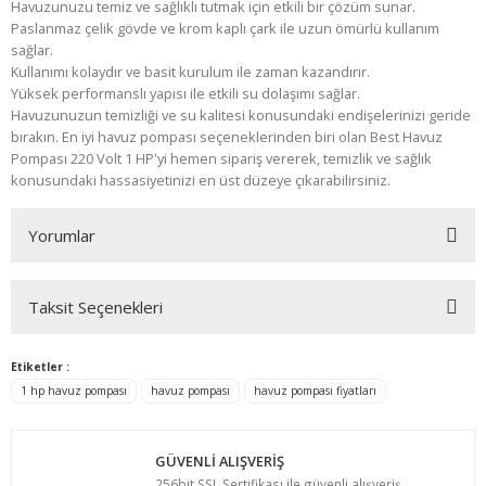
Havuzunuzu temiz ve sağlıklı tutmak için etkili bir çözüm sunar.
Paslanmaz çelik gövde ve krom kaplı çark ile uzun ömürlü kullanım
sağlar.
Kullanımı kolaydır ve basit kurulum ile zaman kazandırır.
Yüksek performanslı yapısı ile etkili su dolaşımı sağlar.
Havuzunuzun temizliği ve su kalitesi konusundaki endişelerinizi geride
bırakın. En iyi havuz pompası seçeneklerinden biri olan Best Havuz
Pompası 220 Volt 1 HP'yi hemen sipariş vererek, temizlik ve sağlık
konusundaki hassasiyetinizi en üst düzeye çıkarabilirsiniz.
Yorumlar
Taksit Seçenekleri
Bu ürüne ilk yorumu siz yapın!
Etiketler :
Yorum Yaz
1 hp havuz pompası
havuz pompası
havuz pompası fiyatları
GÜVENLİ ALIŞVERİŞ
256bit SSL Sertifikası ile güvenli alışveriş