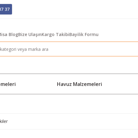
37 37
isa Blog
Bize Ulaşın
Kargo Takibi
Bayilik Formu
emeleri
Havuz Malzemeleri
kiler