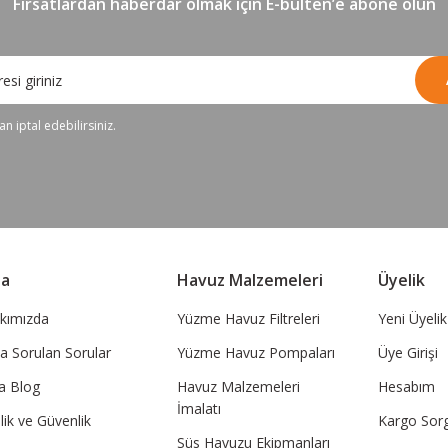
Fırsatlardan haberdar olmak için E-bülten’e abone olun
n iptal edebilirsiniz.
sa
Havuz Malzemeleri
Üyelik
kımızda
Yüzme Havuz Filtreleri
Yeni Üyelik
ça Sorulan Sorular
Yüzme Havuz Pompaları
Üye Girişi
a Blog
Havuz Malzemeleri
Hesabım
İmalatı
ilik ve Güvenlik
Kargo Sor
Süs Havuzu Ekipmanları