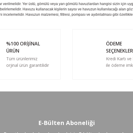
ar verilmelidir. Yer üstü, gömülü veya yarı gömülü havuzlardan hangisi sizin için u
elirlemelidir. Havuzu kullanacak kişilerin sayısı ve havuzun kullanılacağı alan gö
ni incelemelidir. Havuzun malzemesi, filtresi, pompası ve aydınlatması gibi özellikler
%100 ORİJİNAL
ÖDEME
ÜRÜN
SEÇENEKLER
Tüm ürünlerimiz
Kredi Kartı ve
orjinal ürün garantilidir
ile ödeme imk
E-Bülten Aboneliği