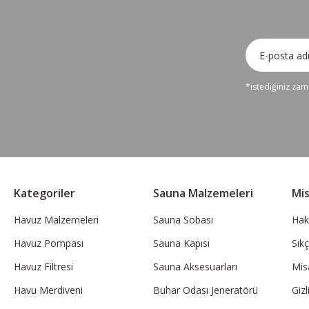
*istediğiniz zama
Kategoriler
Sauna Malzemeleri
Mi
Havuz Malzemeleri
Sauna Sobası
Hak
Havuz Pompası
Sauna Kapısı
Sık
Havuz Filtresi
Sauna Aksesuarları
Mis
Havu Merdiveni
Buhar Odası Jeneratörü
Gizl