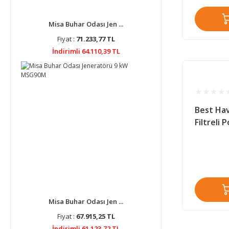
Misa Buhar Odası Jen ...
Fiyat :
71.233,77 TL
İndirimli 64.110,39 TL
Best Ha
Filtreli
Misa Buhar Odası Jen ...
Fiyat :
67.915,25 TL
İndirimli 61.123,72 TL