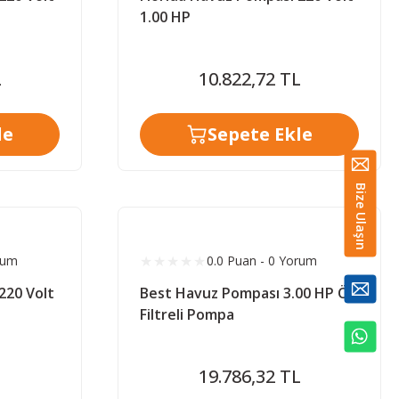
1.00 HP
L
10.822,72 TL
le
Sepete Ekle
Bize Ulaşın
rum
0.0 Puan - 0 Yorum
220 Volt
Best Havuz Pompası 3.00 HP Ön
Filtreli Pompa
19.786,32 TL