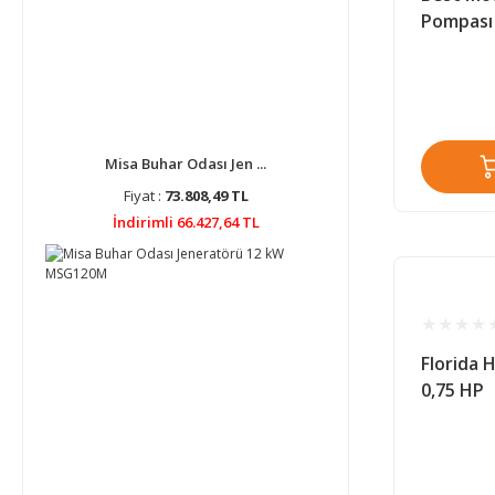
Pompası
Misa Buhar Odası Jen ...
Fiyat :
73.808,49 TL
İndirimli 66.427,64 TL
Florida 
0,75 HP