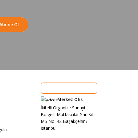
Abone Ol
Merkez Ofis
İkitelli Organize Sanayi
Bölgesi Mutfakçılar San.Sit.
M5 No: 42 Başakşehir /
İstanbul
gula