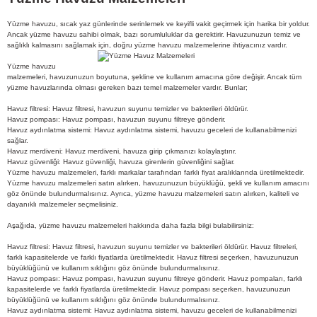
Yüzme havuzu, sıcak yaz günlerinde serinlemek ve keyifli vakit geçirmek için harika bir yoldur.
Ancak yüzme havuzu sahibi olmak, bazı sorumluluklar da gerektirir. Havuzunuzun temiz ve
sağlıklı kalmasını sağlamak için, doğru yüzme havuzu malzemelerine ihtiyacınız vardır.
Yüzme havuzu
malzemeleri, havuzunuzun boyutuna, şekline ve kullanım amacına göre değişir. Ancak tüm
yüzme havuzlarında olması gereken bazı temel malzemeler vardır. Bunlar;
Havuz filtresi: Havuz filtresi, havuzun suyunu temizler ve bakterileri öldürür.
Havuz pompası: Havuz pompası, havuzun suyunu filtreye gönderir.
Havuz aydınlatma sistemi: Havuz aydınlatma sistemi, havuzu geceleri de kullanabilmenizi
sağlar.
Havuz merdiveni: Havuz merdiveni, havuza girip çıkmanızı kolaylaştırır.
Havuz güvenliği: Havuz güvenliği, havuza girenlerin güvenliğini sağlar.
Yüzme havuzu malzemeleri, farklı markalar tarafından farklı fiyat aralıklarında üretilmektedir.
Yüzme havuzu malzemeleri satın alırken, havuzunuzun büyüklüğü, şekli ve kullanım amacını
göz önünde bulundurmalısınız. Ayrıca, yüzme havuzu malzemeleri satın alırken, kaliteli ve
dayanıklı malzemeler seçmelisiniz.
Aşağıda, yüzme havuzu malzemeleri hakkında daha fazla bilgi bulabilirsiniz:
Havuz filtresi: Havuz filtresi, havuzun suyunu temizler ve bakterileri öldürür. Havuz filtreleri,
farklı kapasitelerde ve farklı fiyatlarda üretilmektedir. Havuz filtresi seçerken, havuzunuzun
büyüklüğünü ve kullanım sıklığını göz önünde bulundurmalısınız.
Havuz pompası: Havuz pompası, havuzun suyunu filtreye gönderir. Havuz pompaları, farklı
kapasitelerde ve farklı fiyatlarda üretilmektedir. Havuz pompası seçerken, havuzunuzun
büyüklüğünü ve kullanım sıklığını göz önünde bulundurmalısınız.
Havuz aydınlatma sistemi: Havuz aydınlatma sistemi, havuzu geceleri de kullanabilmenizi