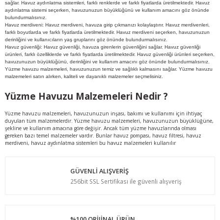
sağlar. Havuz aydınlatma sistemleri, farklı renklerde ve farklı fiyatlarda üretilmektedir. Havuz
aydınlatma sistemi seçerken, havuzunuzun büyüklüğünü ve kullanım amacını göz önünde
bulundurmalısınız.
Havuz merdiveni: Havuz merdiveni, havuza girip çıkmanızı kolaylaştırır. Havuz merdivenleri,
farklı boyutlarda ve farklı fiyatlarda üretilmektedir. Havuz merdiveni seçerken, havuzunuzun
derinliğini ve kullanıcıların yaş gruplarını göz önünde bulundurmalısınız.
Havuz güvenliği: Havuz güvenliği, havuza girenlerin güvenliğini sağlar. Havuz güvenliği
ürünleri, farklı özelliklerde ve farklı fiyatlarda üretilmektedir. Havuz güvenliği ürünleri seçerken,
havuzunuzun büyüklüğünü, derinliğini ve kullanım amacını göz önünde bulundurmalısınız.
Yüzme havuzu malzemeleri, havuzunuzun temiz ve sağlıklı kalmasını sağlar. Yüzme havuzu
malzemeleri satın alırken, kaliteli ve dayanıklı malzemeler seçmelisiniz.
Yüzme Havuzu Malzemeleri Nedir ?
Yüzme havuzu malzemeleri, havuzunuzun inşası, bakımı ve kullanımı için ihtiyaç
duyulan tüm malzemelerdir. Yüzme havuzu malzemeleri, havuzunuzun büyüklüğüne,
şekline ve kullanım amacına göre değişir. Ancak tüm yüzme havuzlarında olması
gereken bazı temel malzemeler vardır. Bunlar havuz pompası, havuz filtresi, havuz
merdiveni, havuz aydınlatma sistemleri bu havuz malzemeleri kullanılır
GÜVENLİ ALIŞVERİŞ
256bit SSL Sertifikası ile güvenli alışveriş
%100 ORİJİNAL ÜRÜN