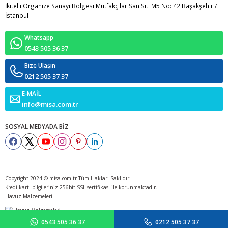
İkitelli Organize Sanayi Bölgesi Mutfakçılar San.Sit. M5 No: 42 Başakşehir /
İstanbul
Whatsapp
0543 505 36 37
Bize Ulaşın
0212 505 37 37
E-MAİL
info@misa.com.tr
SOSYAL MEDYADA BİZ
Copyright 2024 © misa.com.tr Tüm Hakları Saklıdır.
Kredi kartı bilgileriniz 256bit SSL sertifikası ile korunmaktadır.
Havuz Malzemeleri
0543 505 36 37
0212 505 37 37