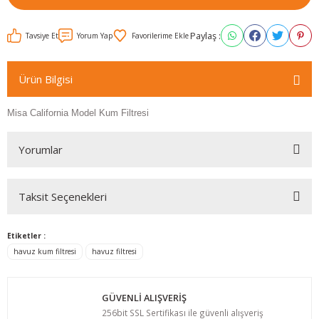
Paylaş :
Tavsiye Et
Yorum Yap
Ürün Bilgisi
Misa California Model Kum Filtresi
Yorumlar
Taksit Seçenekleri
Bu ürüne ilk yorumu siz yapın!
Etiketler :
Yorum Yaz
havuz kum filtresi
havuz filtresi
GÜVENLİ ALIŞVERİŞ
256bit SSL Sertifikası ile güvenli alışveriş