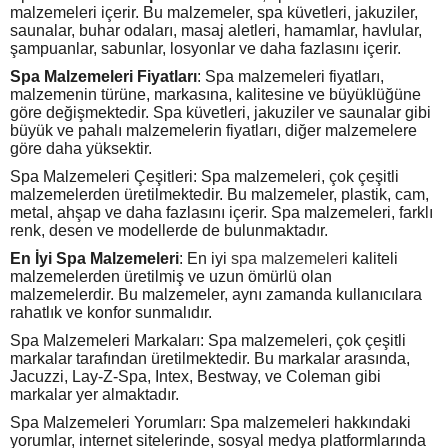
malzemeleri içerir. Bu malzemeler, spa küvetleri, jakuziler,
saunalar, buhar odaları, masaj aletleri, hamamlar, havlular,
şampuanlar, sabunlar, losyonlar ve daha fazlasını içerir.
Spa Malzemeleri Fiyatları
: Spa malzemeleri fiyatları,
malzemenin türüne, markasına, kalitesine ve büyüklüğüne
göre değişmektedir. Spa küvetleri, jakuziler ve saunalar gibi
büyük ve pahalı malzemelerin fiyatları, diğer malzemelere
göre daha yüksektir.
Spa Malzemeleri Çeşitleri: Spa malzemeleri, çok çeşitli
malzemelerden üretilmektedir. Bu malzemeler, plastik, cam,
metal, ahşap ve daha fazlasını içerir. Spa malzemeleri, farklı
renk, desen ve modellerde de bulunmaktadır.
En İyi Spa Malzemeleri
: En iyi
spa malzemeleri
kaliteli
malzemelerden üretilmiş ve uzun ömürlü olan
malzemelerdir. Bu malzemeler, aynı zamanda kullanıcılara
rahatlık ve konfor sunmalıdır.
Spa Malzemeleri Markaları: Spa malzemeleri, çok çeşitli
markalar tarafından üretilmektedir. Bu markalar arasında,
Jacuzzi, Lay-Z-Spa, Intex, Bestway, ve Coleman gibi
markalar yer almaktadır.
Spa Malzemeleri Yorumları: Spa malzemeleri hakkındaki
yorumlar, internet sitelerinde, sosyal medya platformlarında