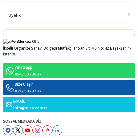
Üyelik
Merkez Ofis
İkitelli Organize Sanayi Bölgesi Mutfakçılar San.Sit. M5 No: 42 Başakşehir /
İstanbul
Whatsapp
0543 505 36 37
Bize Ulaşın
0212 505 37 37
E-MAİL
info@misa.com.tr
SOSYAL MEDYADA BİZ