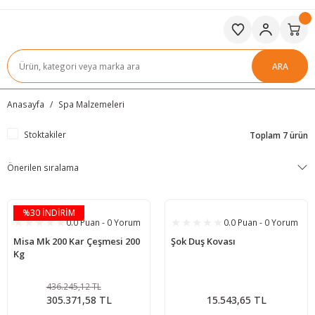
ARA
Anasayfa
Spa Malzemeleri
Stoktakiler
Toplam 7 ürün
%30 İNDİRİM
0.0 Puan - 0 Yorum
0.0 Puan - 0 Yorum
Misa Mk 200 Kar Çeşmesi 200
Şok Duş Kovası
Kg
436.245,12 TL
305.371,58 TL
15.543,65 TL