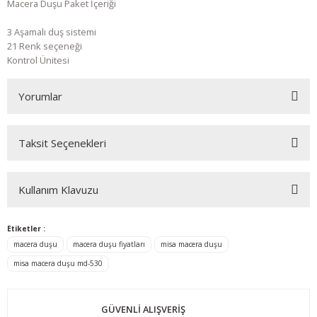
Macera Duşu Paket İçeriği
3 Aşamalı duş sistemi
21 Renk seçeneği
Kontrol Ünitesi
Yorumlar
Taksit Seçenekleri
Bu ürüne ilk yorumu siz yapın!
Kullanım Klavuzu
Yorum Yaz
Etiketler :
macera duşu
macera duşu fiyatları
misa macera duşu
misa macera duşu md-530
GÜVENLİ ALIŞVERİŞ