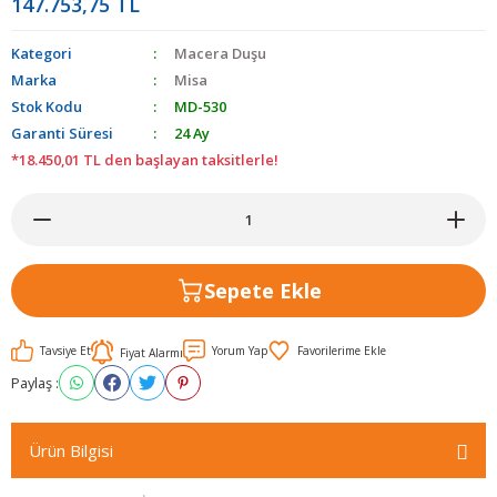
147.753,75 TL
Kategori
Macera Duşu
Marka
Misa
Stok Kodu
MD-530
Garanti Süresi
24 Ay
*18.450,01 TL den başlayan taksitlerle!
Sepete Ekle
Tavsiye Et
Yorum Yap
Fiyat Alarmı
Paylaş :
Ürün Bilgisi