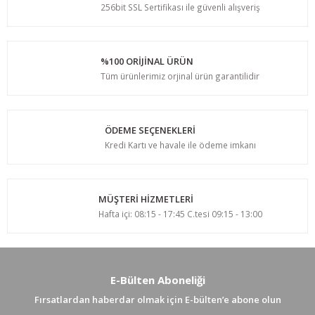
256bit SSL Sertifikası ile güvenli alışveriş
%100 ORİJİNAL ÜRÜN
Tüm ürünlerimiz orjinal ürün garantilidir
ÖDEME SEÇENEKLERİ
Kredi Kartı ve havale ile ödeme imkanı
MÜŞTERİ HİZMETLERİ
Hafta içi: 08:15 - 17:45 C.tesi 09:15 - 13:00
E-Bülten Aboneliği
Fırsatlardan haberdar olmak için E-bülten’e abone olun