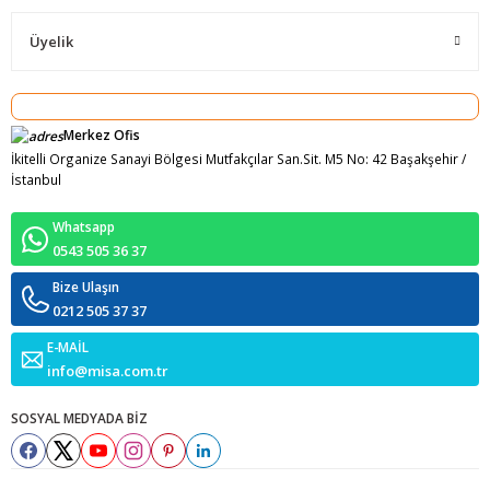
Üyelik
Merkez Ofis
İkitelli Organize Sanayi Bölgesi Mutfakçılar San.Sit. M5 No: 42 Başakşehir /
İstanbul
Whatsapp
0543 505 36 37
Bize Ulaşın
0212 505 37 37
E-MAİL
info@misa.com.tr
SOSYAL MEDYADA BİZ