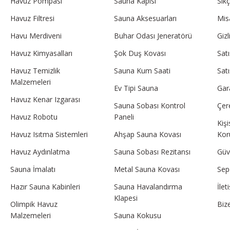
Havuz Pompası
Sauna Kapısı
Sık
Havuz Filtresi
Sauna Aksesuarları
Mis
Havu Merdiveni
Buhar Odası Jeneratörü
Gizl
Havuz Kimyasalları
Şok Duş Kovası
Sat
Havuz Temizlik
Sauna Kum Saati
Sat
Malzemeleri
Ev Tipi Sauna
Gar
Havuz Kenar Izgarası
Sauna Sobası Kontrol
Çere
Havuz Robotu
Paneli
Kişi
Havuz Isıtma Sistemleri
Ahşap Sauna Kovası
Kor
Havuz Aydınlatma
Sauna Sobası Rezitansı
Güve
Sauna İmalatı
Metal Sauna Kovası
Sep
Hazır Sauna Kabinleri
Sauna Havalandırma
İle
Klapesi
Olimpik Havuz
Biz
Malzemeleri
Sauna Kokusu