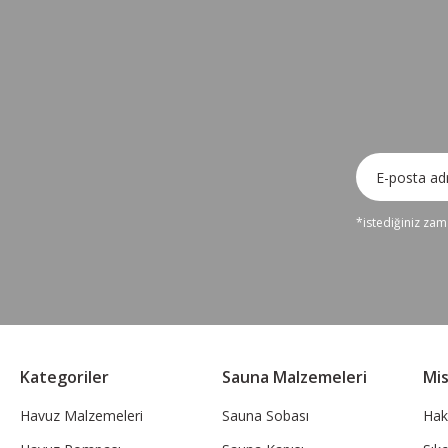
%10 İNDİRİM
Misa Sauna Sobası Her Şey Dahil Paket 18 kW
48.043,80 TL
43.239,42 TL
Sepete Ekle
*istediğiniz zama
Kategoriler
Sauna Malzemeleri
Mi
Havuz Malzemeleri
Sauna Sobası
Hak