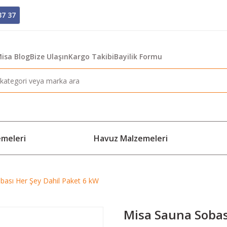
37 37
isa Blog
Bize Ulaşın
Kargo Takibi
Bayilik Formu
emeleri
Havuz Malzemeleri
bası Her Şey Dahil Paket 6 kW
Misa Sauna Sobas