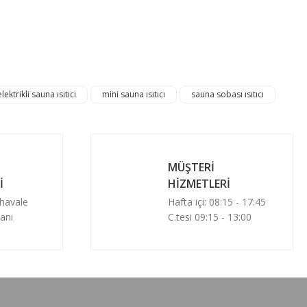
e çok iyi
HIZLI TESLİMAT
elektrikli sauna ısıtıcı
mini sauna ısıtıcı
sauna sobası ısıtıcı
0.0 Puan - 0 Yorum
%10 İNDİRİM
Misa Sauna Sobası Her Şey Dahil Paket 15 kW
Yeni
MÜŞTERİ
46.613,93 TL
İ
HİZMETLERİ
41.952,53 TL
 havale
Hafta içi: 08:15 - 17:45
anı
C.tesi 09:15 - 13:00
Sepete Ekle