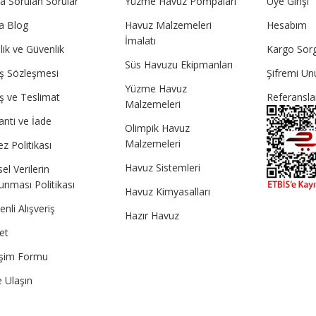
ça Sorulan Sorular
Yüzme Havuz Pompaları
Üye Girişi
a Blog
Havuz Malzemeleri
Hesabım
İmalatı
ilik ve Güvenlik
Kargo Sor
Süs Havuzu Ekipmanları
ış Sözleşmesi
Şifremi U
Yüzme Havuz
ış ve Teslimat
Referansla
Malzemeleri
anti ve İade
Olimpik Havuz
Malzemeleri
z Politikası
Havuz Sistemleri
sel Verilerin
unması Politikası
Havuz Kimyasalları
nli Alışveriş
Hazır Havuz
et
tişim Formu
e Ulaşın