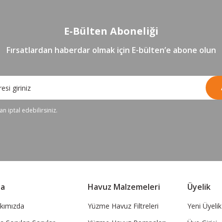
%10 İNDİRİM
Misa Sauna Sobası Her Şey Dahil Paket 4 kW
E-Bülten Aboneliği
21.924,75 TL
Fırsatlardan haberdar olmak için E-bülten’e abone olun
19.732,28 TL
Sepete Ekle
n iptal edebilirsiniz.
sa
Havuz Malzemeleri
Üyelik
kımızda
Yüzme Havuz Filtreleri
Yeni Üyelik