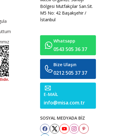
Bölgesi Mutfakçılar San.Sit.
M5 No: 42 Başakşehir /
İstanbul
gula
nuttum
Whatsapp
rımız
0543 505 36 37
Bize Ulaşın
0212 505 37 37
E-MAİL
info@misa.com.tr
SOSYAL MEDYADA BİZ