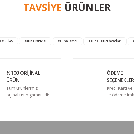
TAVSİYE
ÜRÜNLER
cihazdı
umunu yaptım. Cihaz tasarım olarak güzel ve şık. Paketlenm
HIZLI TESLİMAT
ası 6 kw
sauna ısıtıcısı
sauna ısıtıcı
sauna ısıtıcı fiyatları
0.0 Puan - 0 Yorum
%10 İNDİRİM
Misa Sauna Sobası Her Şey Dahil Paket 12 kW
%100 ORİJİNAL
ÖDEME
44.040,15 TL
ÜRÜN
SEÇENEKLER
39.636,14 TL
Tüm ürünlerimiz
Kredi Kartı ve
orjinal ürün garantilidir
ile ödeme imk
Sepete Ekle
HIZLI TESLİMAT
0.0 Puan - 0 Yorum