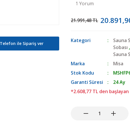
1 Yorum
20.891,9
21.991,48 TL
Kategori
Sauna 
Telefon ile Sipariş ver
Sobası
Sauna 
Marka
Misa
Stok Kodu
MSHFP
Garanti Süresi
24 Ay
*2.608,77 TL den başlayan 