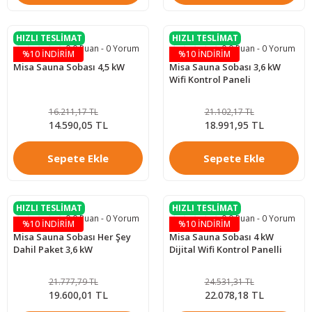
HIZLI TESLİMAT
HIZLI TESLİMAT
0.0 Puan - 0 Yorum
0.0 Puan - 0 Yorum
%10 İNDİRİM
%10 İNDİRİM
Misa Sauna Sobası 4,5 kW
Misa Sauna Sobası 3,6 kW
Wifi Kontrol Paneli
16.211,17 TL
21.102,17 TL
14.590,05 TL
18.991,95 TL
Sepete Ekle
Sepete Ekle
HIZLI TESLİMAT
HIZLI TESLİMAT
0.0 Puan - 0 Yorum
0.0 Puan - 0 Yorum
%10 İNDİRİM
%10 İNDİRİM
Misa Sauna Sobası Her Şey
Misa Sauna Sobası 4 kW
Dahil Paket 3,6 kW
Dijital Wifi Kontrol Panelli
21.777,79 TL
24.531,31 TL
19.600,01 TL
22.078,18 TL