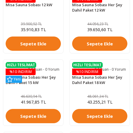
Misa Sauna Sobası 12 kW
Misa Sauna Sobası Her Şey
Dahil Paket 12 kW
39.900,92 TL
44.056,23 TL
35.910,83 TL
39.650,60 TL
Sepete Ekle
Sepete Ekle
HIZLI TESLİMAT
HIZLI TESLİMAT
0.0 Puan - 0 Yorum
0.0 Puan - 0 Yorum
%10 İNDİRİM
%10 İNDİRİM
Misa Sauna Sobası Her Şey
Misa Sauna Sobası Her Şey
Yeni
Dahil Paket 15 kW
Dahil Paket 18 kW
46.630,94 TL
48.061,34 TL
41.967,85 TL
43.255,21 TL
Sepete Ekle
Sepete Ekle