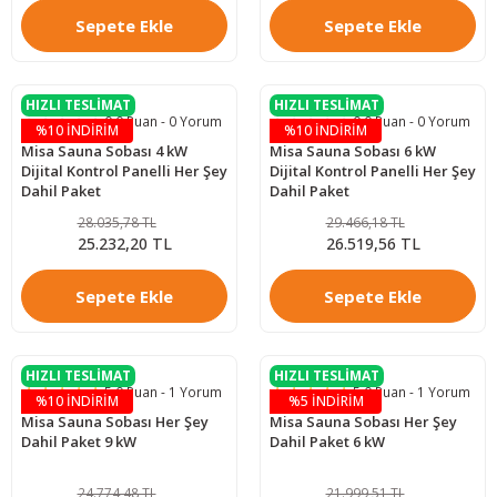
Sepete Ekle
Sepete Ekle
HIZLI TESLİMAT
HIZLI TESLİMAT
0.0 Puan - 0 Yorum
0.0 Puan - 0 Yorum
%10 İNDİRİM
%10 İNDİRİM
Misa Sauna Sobası 4 kW
Misa Sauna Sobası 6 kW
Dijital Kontrol Panelli Her Şey
Dijital Kontrol Panelli Her Şey
Dahil Paket
Dahil Paket
28.035,78 TL
29.466,18 TL
25.232,20 TL
26.519,56 TL
Sepete Ekle
Sepete Ekle
HIZLI TESLİMAT
HIZLI TESLİMAT
5.0 Puan - 1 Yorum
5.0 Puan - 1 Yorum
%10 İNDİRİM
%5 İNDİRİM
Misa Sauna Sobası Her Şey
Misa Sauna Sobası Her Şey
Dahil Paket 9 kW
Dahil Paket 6 kW
24.774,48 TL
21.999,51 TL