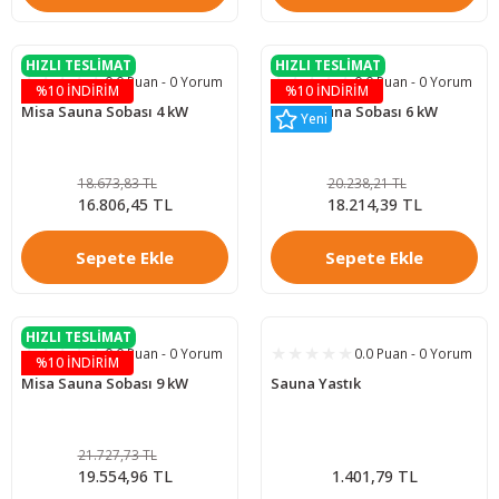
HIZLI TESLİMAT
HIZLI TESLİMAT
0.0 Puan - 0 Yorum
0.0 Puan - 0 Yorum
%10 İNDİRİM
%10 İNDİRİM
Misa Sauna Sobası 4 kW
Misa Sauna Sobası 6 kW
Yeni
18.673,83 TL
20.238,21 TL
16.806,45 TL
18.214,39 TL
Sepete Ekle
Sepete Ekle
HIZLI TESLİMAT
0.0 Puan - 0 Yorum
0.0 Puan - 0 Yorum
%10 İNDİRİM
Misa Sauna Sobası 9 kW
Sauna Yastık
21.727,73 TL
19.554,96 TL
1.401,79 TL