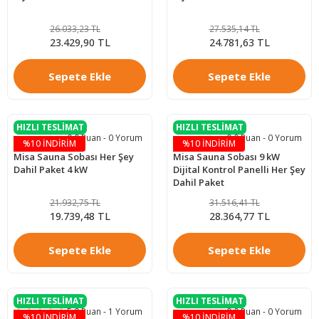
26.033,23 TL
27.535,14 TL
23.429,90 TL
24.781,63 TL
Sepete Ekle
Sepete Ekle
HIZLI TESLİMAT
HIZLI TESLİMAT
0.0 Puan - 0 Yorum
0.0 Puan - 0 Yorum
%10 İNDİRİM
%10 İNDİRİM
Misa Sauna Sobası Her Şey
Misa Sauna Sobası 9 kW
Dahil Paket 4 kW
Dijital Kontrol Panelli Her Şey
Dahil Paket
21.932,75 TL
31.516,41 TL
19.739,48 TL
28.364,77 TL
Sepete Ekle
Sepete Ekle
HIZLI TESLİMAT
HIZLI TESLİMAT
5.0 Puan - 1 Yorum
0.0 Puan - 0 Yorum
%10 İNDİRİM
%10 İNDİRİM