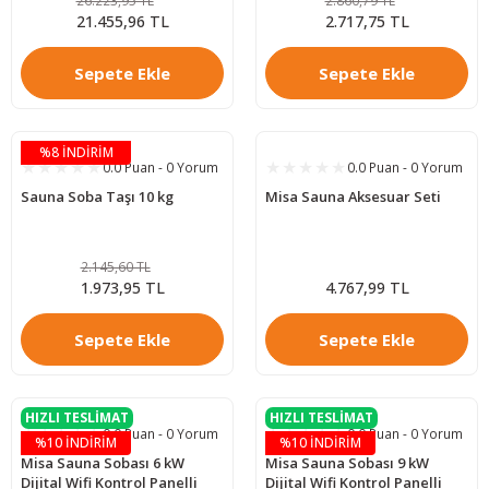
26.223,95 TL
2.860,79 TL
21.455,96 TL
2.717,75 TL
Sepete Ekle
Sepete Ekle
%8 İNDİRİM
0.0 Puan - 0 Yorum
0.0 Puan - 0 Yorum
Sauna Soba Taşı 10 kg
Misa Sauna Aksesuar Seti
2.145,60 TL
1.973,95 TL
4.767,99 TL
Sepete Ekle
Sepete Ekle
HIZLI TESLİMAT
HIZLI TESLİMAT
0.0 Puan - 0 Yorum
0.0 Puan - 0 Yorum
%10 İNDİRİM
%10 İNDİRİM
Misa Sauna Sobası 6 kW
Misa Sauna Sobası 9 kW
Dijital Wifi Kontrol Panelli
Dijital Wifi Kontrol Panelli