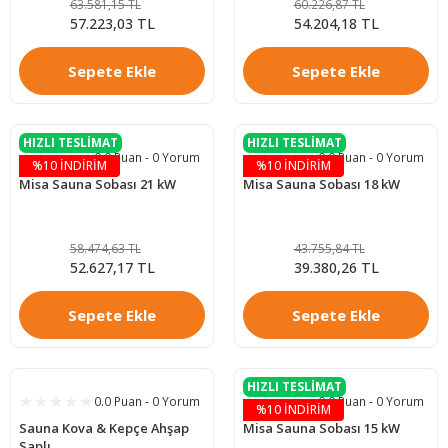
63.581,15 TL
60.226,87 TL
57.223,03 TL
54.204,18 TL
Sepete Ekle
Sepete Ekle
HIZLI TESLİMAT
HIZLI TESLİMAT
0.0 Puan - 0 Yorum
0.0 Puan - 0 Yorum
%10 İNDİRİM
%10 İNDİRİM
Misa Sauna Sobası 21 kW
Misa Sauna Sobası 18 kW
58.474,63 TL
43.755,84 TL
52.627,17 TL
39.380,26 TL
Sepete Ekle
Sepete Ekle
HIZLI TESLİMAT
0.0 Puan - 0 Yorum
0.0 Puan - 0 Yorum
%10 İNDİRİM
Sauna Kova & Kepçe Ahşap
Misa Sauna Sobası 15 kW
Saplı