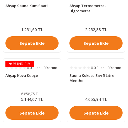
Ahşap Sauna Kum Saati
Ahşap Termometre-
Higrometre
1.251,60 TL
2.252,88 TL
Sepete Ekle
Sepete Ekle
%25 İNDİRİM
0.0 Puan - 0 Yorum
0.0 Puan - 0 Yorum
Ahşap Kova Kepçe
Sauna Kokusu Sıvı 5 Litre
Menthol
6.858,75 TL
5.144,07 TL
4.655,94 TL
Sepete Ekle
Sepete Ekle