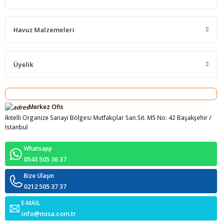
Havuz Malzemeleri
Üyelik
Merkez Ofis
İkitelli Organize Sanayi Bölgesi Mutfakçılar San.Sit. M5 No: 42 Başakşehir /
İstanbul
Whatsapp
0543 505 36 37
Bize Ulaşın
0212 505 37 37
E-MAİL
info@misa.com.tr