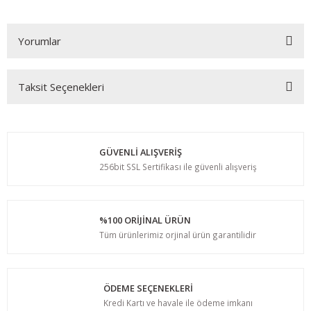
Yorumlar
Taksit Seçenekleri
Bu ürüne ilk yorumu siz yapın!
Yorum Yaz
GÜVENLİ ALIŞVERİŞ
256bit SSL Sertifikası ile güvenli alışveriş
%100 ORİJİNAL ÜRÜN
Tüm ürünlerimiz orjinal ürün garantilidir
ÖDEME SEÇENEKLERİ
Kredi Kartı ve havale ile ödeme imkanı