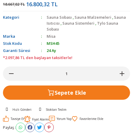
16.800,32 TL
18.667,02 TL
Kategori
Sauna Sobası
,
Sauna Malzemeleri
,
Sauna
Isıtıcısı
,
Sauna Sistemleri
,
Tylo Sauna
Sobası
Marka
Misa
Stok Kodu
MSH45
Garanti Süresi
24 Ay
*2.097,86 TL den başlayan taksitlerle!
Sepete Ekle
Hızlı Gönderi
Stoktan Teslim
Tavsiye Et
Yorum Yap
Fiyat Alarmı
Paylaş :