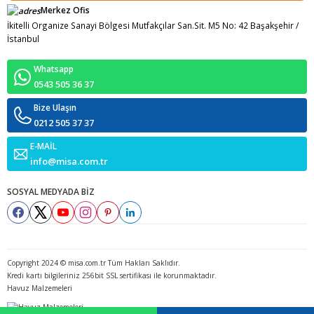
Merkez Ofis
İkitelli Organize Sanayi Bölgesi Mutfakçılar San.Sit. M5 No: 42 Başakşehir /
İstanbul
Whatsapp
0543 505 36 37
Bize Ulaşın
0212 505 37 37
E-MAİL
info@misa.com.tr
SOSYAL MEDYADA BİZ
Copyright 2024 © misa.com.tr Tüm Hakları Saklıdır.
Kredi kartı bilgileriniz 256bit SSL sertifikası ile korunmaktadır.
Havuz Malzemeleri