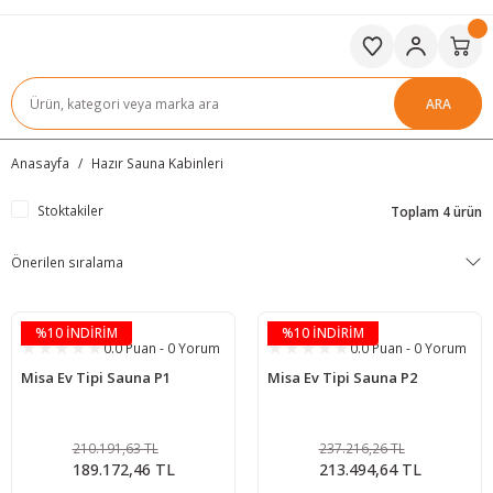
ARA
Anasayfa
Hazır Sauna Kabinleri
Stoktakiler
Toplam 4 ürün
%10 İNDİRİM
%10 İNDİRİM
0.0 Puan - 0 Yorum
0.0 Puan - 0 Yorum
Misa Ev Tipi Sauna P1
Misa Ev Tipi Sauna P2
210.191,63 TL
237.216,26 TL
189.172,46 TL
213.494,64 TL