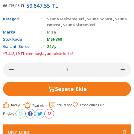
59.647,55 TL
66.275,06 TL
Kategori
Sauna Malzemeleri
,
Sauna Sobası
,
Sauna
Isıtıcısı
,
Sauna Sistemleri
Marka
Misa
Stok Kodu
MSH360
Garanti Süresi
24 Ay
*7.448,19 TL den başlayan taksitlerle!
Sepete Ekle
Tavsiye Et
Yorum Yap
Fiyat Alarmı
Paylaş :
Ürün Bilgisi