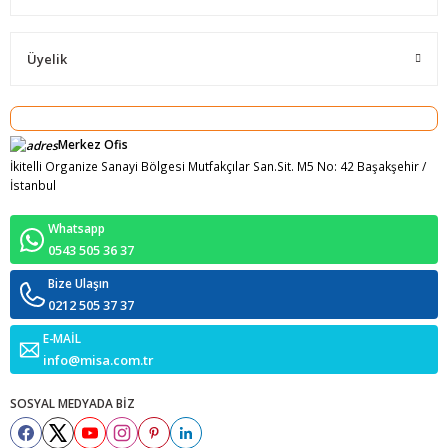
Üyelik
Merkez Ofis
İkitelli Organize Sanayi Bölgesi Mutfakçılar San.Sit. M5 No: 42 Başakşehir /
İstanbul
Whatsapp
0543 505 36 37
Bize Ulaşın
0212 505 37 37
E-MAİL
info@misa.com.tr
SOSYAL MEDYADA BİZ