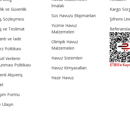
İmalatı
ilik ve Güvenlik
Kargo Sor
Süs Havuzu Ekipmanları
ış Sözleşmesi
Şifremi U
Yüzme Havuz
ış ve Teslimat
Referansla
Malzemeleri
anti ve İade
Olimpik Havuz
Malzemeleri
z Politikası
Havuz Sistemleri
sel Verilerin
unması Politikası
Havuz Kimyasalları
nli Alışveriş
Hazır Havuz
et
tişim Formu
e Ulaşın