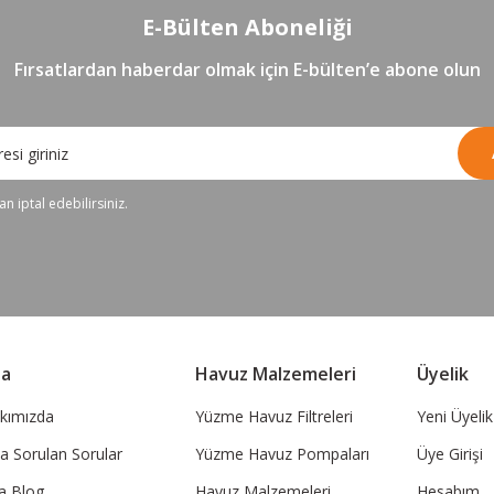
E-Bülten Aboneliği
Fırsatlardan haberdar olmak için E-bülten’e abone olun
n iptal edebilirsiniz.
sa
Havuz Malzemeleri
Üyelik
kımızda
Yüzme Havuz Filtreleri
Yeni Üyelik
ça Sorulan Sorular
Yüzme Havuz Pompaları
Üye Girişi
a Blog
Havuz Malzemeleri
Hesabım