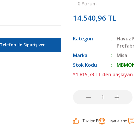
0 Yorum
14.540,96 TL
Kategori
Havuz 
Telefon ile Sipariş ver
Prefabr
Marka
Misa
Stok Kodu
MBMON
*1.815,73 TL den başlayan 
Tavsiye Et
Fiyat Alarmı