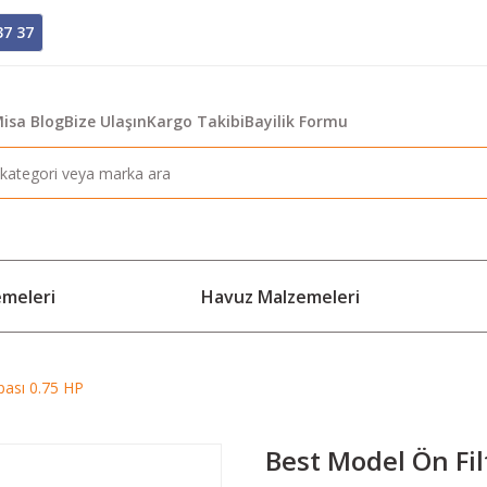
37 37
isa Blog
Bize Ulaşın
Kargo Takibi
Bayilik Formu
emeleri
Havuz Malzemeleri
pası 0.75 HP
Best Model Ön Fi