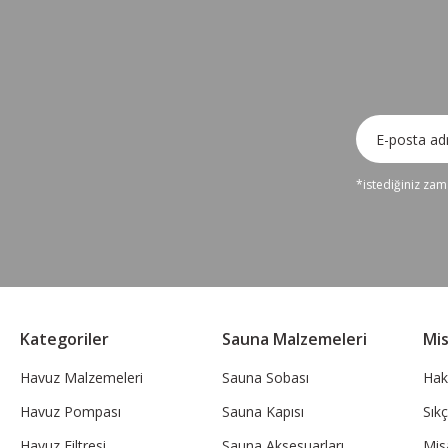
*istediğiniz zama
Kategoriler
Sauna Malzemeleri
Mi
Havuz Malzemeleri
Sauna Sobası
Hak
Havuz Pompası
Sauna Kapısı
Sık
Havuz Filtresi
Sauna Aksesuarları
Mis