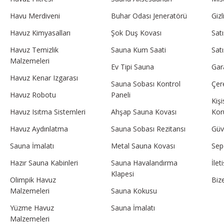
Havu Merdiveni
Buhar Odası Jeneratörü
Gizl
Havuz Kimyasalları
Şok Duş Kovası
Sat
Havuz Temizlik
Sauna Kum Saati
Sat
Malzemeleri
Ev Tipi Sauna
Gar
Havuz Kenar Izgarası
Sauna Sobası Kontrol
Çere
Havuz Robotu
Paneli
Kişi
Havuz Isıtma Sistemleri
Ahşap Sauna Kovası
Kor
Havuz Aydınlatma
Sauna Sobası Rezitansı
Güve
Sauna İmalatı
Metal Sauna Kovası
Sep
Hazır Sauna Kabinleri
Sauna Havalandırma
İle
Klapesi
Olimpik Havuz
Biz
Malzemeleri
Sauna Kokusu
Yüzme Havuz
Sauna İmalatı
Malzemeleri