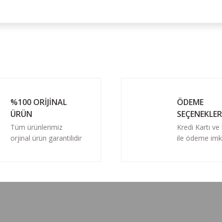
Bu ürüne ilk yorumu siz yapın!
Yorum Yaz
%100 ORİJİNAL
ÖDEME
ÜRÜN
SEÇENEKLER
Tüm ürünlerimiz
Kredi Kartı ve
orjinal ürün garantilidir
ile ödeme imk