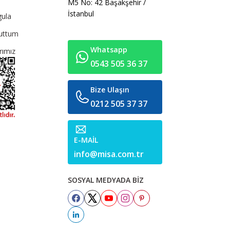
M5 No: 42 Başakşehir /
İstanbul
gula
nuttum
Whatsapp
rımız
0543 505 36 37
Bize Ulaşın
0212 505 37 37
E-MAİL
info@misa.com.tr
SOSYAL MEDYADA BİZ