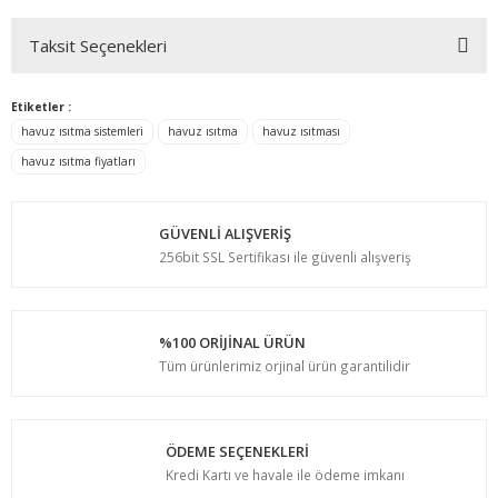
Taksit Seçenekleri
Bu ürüne ilk yorumu siz yapın!
Etiketler :
Yorum Yaz
havuz ısıtma sistemleri
havuz ısıtma
havuz ısıtması
havuz ısıtma fiyatları
GÜVENLİ ALIŞVERİŞ
256bit SSL Sertifikası ile güvenli alışveriş
%100 ORİJİNAL ÜRÜN
Tüm ürünlerimiz orjinal ürün garantilidir
ÖDEME SEÇENEKLERİ
Kredi Kartı ve havale ile ödeme imkanı