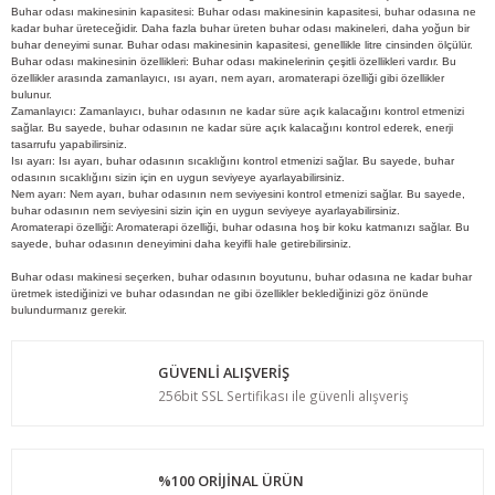
Buhar odası makinesinin kapasitesi: Buhar odası makinesinin kapasitesi, buhar odasına ne
kadar buhar üreteceğidir. Daha fazla buhar üreten buhar odası makineleri, daha yoğun bir
buhar deneyimi sunar. Buhar odası makinesinin kapasitesi, genellikle litre cinsinden ölçülür.
Buhar odası makinesinin özellikleri: Buhar odası makinelerinin çeşitli özellikleri vardır. Bu
özellikler arasında zamanlayıcı, ısı ayarı, nem ayarı, aromaterapi özelliği gibi özellikler
bulunur.
Zamanlayıcı: Zamanlayıcı, buhar odasının ne kadar süre açık kalacağını kontrol etmenizi
sağlar. Bu sayede, buhar odasının ne kadar süre açık kalacağını kontrol ederek, enerji
tasarrufu yapabilirsiniz.
Isı ayarı: Isı ayarı, buhar odasının sıcaklığını kontrol etmenizi sağlar. Bu sayede, buhar
odasının sıcaklığını sizin için en uygun seviyeye ayarlayabilirsiniz.
Nem ayarı: Nem ayarı, buhar odasının nem seviyesini kontrol etmenizi sağlar. Bu sayede,
buhar odasının nem seviyesini sizin için en uygun seviyeye ayarlayabilirsiniz.
Aromaterapi özelliği: Aromaterapi özelliği, buhar odasına hoş bir koku katmanızı sağlar. Bu
sayede, buhar odasının deneyimini daha keyifli hale getirebilirsiniz.
Buhar odası makinesi seçerken, buhar odasının boyutunu, buhar odasına ne kadar buhar
üretmek istediğinizi ve buhar odasından ne gibi özellikler beklediğinizi göz önünde
bulundurmanız gerekir.
GÜVENLİ ALIŞVERİŞ
256bit SSL Sertifikası ile güvenli alışveriş
%100 ORİJİNAL ÜRÜN