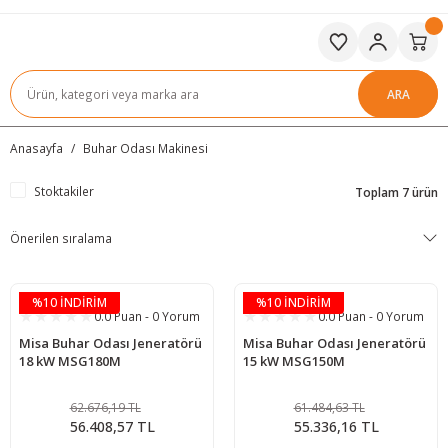
ARA
Anasayfa
Buhar Odası Makinesi
Stoktakiler
Toplam 7 ürün
%10 İNDİRİM
%10 İNDİRİM
0.0 Puan - 0 Yorum
0.0 Puan - 0 Yorum
Misa Buhar Odası Jeneratörü
Misa Buhar Odası Jeneratörü
18 kW MSG180M
15 kW MSG150M
62.676,19 TL
61.484,63 TL
56.408,57 TL
55.336,16 TL