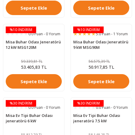
Sepete Ekle
Sepete Ekle
%10 İNDİRİM
%10 İNDİRİM
0.0 Puan - 0 Yorum
5.0 Puan - 1 Yorum
Misa Buhar Odası Jeneratörü
Misa Buhar Odası Jeneratörü
12 kW MSG120M
9 kW MSG90M
59.339,81 TL
56.575,39 TL
53.405,83 TL
50.917,85 TL
Sepete Ekle
Sepete Ekle
%30 İNDİRİM
%30 İNDİRİM
0.0 Puan - 0 Yorum
0.0 Puan - 0 Yorum
Misa Ev Tipi Buhar Odası
Misa Ev Tipi Buhar Odası
jeneratörü 6 kW
jeneratörü 7.5 kW
55.812,79 TL
58.148,25 TL