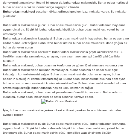
deneyimini tamamlayan önemli bir unsur da buhar odası makinesidir. Buhar odası makinesi,
buhar odasına sıcak ve nemli havayı sağlayan cihazdır.
Buhar odası makinesi
seçerken dikkat edilmesi gereken bazı noktalar vardır. Bu noktalar
şunlardır:
Buhar odası makinesinin gücü: Buhar odası makinesinin gücü, buhar odasının boyutuna
uygun olmalıdır. Büyük bir buhar odasında küçük bir buhar odası makinesi, yeterli buhar
üretemeyebilir.
Buhar odası makinesinin kapasitesi: Buhar odası makinesinin kapasitesi, buhar odasına ne
kadar buhar üreteceğidir. Daha fazla buhar üreten buhar odası makineleri, daha yoğun bir
buhar deneyimi sunar.
Buhar odası makinesinin özellikleri: Buhar odası makinelerinin çeşitli özellikleri vardır. Bu
özellikler arasında zamanlayıcı, ısı ayarı, nem ayarı, aromaterapi özelliği gibi özellikler
bulunur.
Buhar odası makinesi, buhar odasının konforunu ve güvenliğini artırmaya yardımcı olur.
Buhar odası makinesinde bulunan zamanlayıcı, buhar odasının ne kadar süre açık
kalacağını kontrol etmenizi sağlar. Buhar odası makinesinde bulunan ısı ayarı, buhar
odasının sıcaklığını kontrol etmenizi sağlar. Buhar odası makinesinde bulunan nem ayarı,
buhar odasının nem seviyesini kontrol etmenizi sağlar. Buhar odası makinesinde bulunan
aromaterapi özelliği, buhar odasına hoş bir koku katmanızı sağlar.
Buhar odası makinesi, buhar odası ekipmanlarının önemli bir parçasıdır. Buhar odanızı
kurarken, buhar odası makinesini de satın almanızı tavsiye ederiz.
İşte, buhar odası makinesi seçerken dikkat edilmesi gereken bazı noktalara dair daha
ayrıntılı bilgiler:
Buhar odası makinesinin gücü: Buhar odası makinesinin gücü, buhar odasının boyutuna
uygun olmalıdır. Büyük bir buhar odasında küçük bir buhar odası makinesi, yeterli buhar
üretemeyebilir. Buhar odası makinesinin gücü, genellikle watt cinsinden ölçülür.