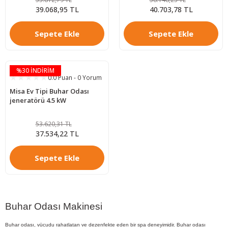
39.068,95 TL
40.703,78 TL
Sepete Ekle
Sepete Ekle
%30 İNDİRİM
0.0 Puan - 0 Yorum
Misa Ev Tipi Buhar Odası
jeneratörü 4.5 kW
53.620,31 TL
37.534,22 TL
Sepete Ekle
Buhar Odası Makinesi
Buhar odası, vücudu rahatlatan ve dezenfekte eden bir spa deneyimidir. Buhar odası