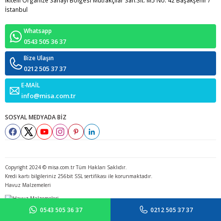
İkitelli Organize Sanayi Bölgesi Mutfakçılar San.Sit. M5 No: 42 Başakşehir /
İstanbul
Whatsapp
0543 505 36 37
Bize Ulaşın
0212 505 37 37
E-MAİL
info@misa.com.tr
SOSYAL MEDYADA BİZ
Copyright 2024 © misa.com.tr Tüm Hakları Saklıdır.
Kredi kartı bilgileriniz 256bit SSL sertifikası ile korunmaktadır.
Havuz Malzemeleri
0543 505 36 37
0212 505 37 37