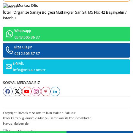
Merkez Ofis
İkitelli Organize Sanayi Bölgesi Mutfakçılar San.Sit. M5 No: 42 Başakşehir /
İstanbul
Whatsapp
0543 505 36 37
Bize Ulaşın
0212 505 37 37
E-MAİL
info@misa.com.tr
SOSYAL MEDYADA BİZ
Copyright 2024 © misa.com.tr Tüm Hakları Saklıdır.
Kredi kartı bilgileriniz 256bit SSL sertifikası ile korunmaktadır.
Havuz Malzemeleri