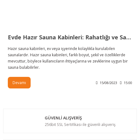
Evde Hazır Sauna Kabinleri: Rahatlığı ve Sağlığı Bir Araya Getirin
Hazır sauna kabinleri, ev veya işyerinde kolaylıkla kurulabilen
saunalardır. Hazır sauna kabinleri, farklı boyut, şekil ve özelliklerde
mevcuttur, böylece kullanıcıların ihtiyaçlarına ve zevklerine uygun bir
sauna bulabilirler.
Devamı
15/08/2023
15:00
GÜVENLİ ALIŞVERİŞ
256bit SSL Sertifikası ile güvenli alışveriş