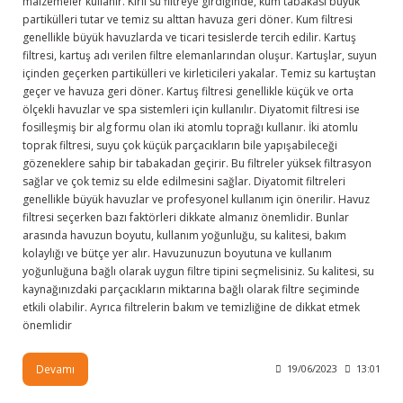
malzemeler kullanır. Kirli su filtreye girdiğinde, kum tabakası büyük
partikülleri tutar ve temiz su alttan havuza geri döner. Kum filtresi
genellikle büyük havuzlarda ve ticari tesislerde tercih edilir. Kartuş
filtresi, kartuş adı verilen filtre elemanlarından oluşur. Kartuşlar, suyun
içinden geçerken partikülleri ve kirleticileri yakalar. Temiz su kartuştan
geçer ve havuza geri döner. Kartuş filtresi genellikle küçük ve orta
ölçekli havuzlar ve spa sistemleri için kullanılır. Diyatomit filtresi ise
fosilleşmiş bir alg formu olan iki atomlu toprağı kullanır. İki atomlu
toprak filtresi, suyu çok küçük parçacıkların bile yapışabileceği
gözeneklere sahip bir tabakadan geçirir. Bu filtreler yüksek filtrasyon
sağlar ve çok temiz su elde edilmesini sağlar. Diyatomit filtreleri
genellikle büyük havuzlar ve profesyonel kullanım için önerilir. Havuz
filtresi seçerken bazı faktörleri dikkate almanız önemlidir. Bunlar
arasında havuzun boyutu, kullanım yoğunluğu, su kalitesi, bakım
kolaylığı ve bütçe yer alır. Havuzunuzun boyutuna ve kullanım
yoğunluğuna bağlı olarak uygun filtre tipini seçmelisiniz. Su kalitesi, su
kaynağınızdaki parçacıkların miktarına bağlı olarak filtre seçiminde
etkili olabilir. Ayrıca filtrelerin bakım ve temizliğine de dikkat etmek
önemlidir
Devamı
19/06/2023
13:01