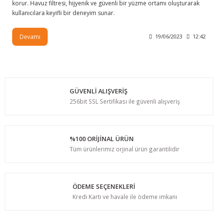
korur. Havuz filtresi, hijyenik ve güvenli bir yüzme ortamı oluşturarak
kullanıcılara keyifli bir deneyim sunar.
Devamı
19/06/2023
12:42
GÜVENLİ ALIŞVERİŞ
256bit SSL Sertifikası ile güvenli alışveriş
%100 ORİJİNAL ÜRÜN
Tüm ürünlerimiz orjinal ürün garantilidir
ÖDEME SEÇENEKLERİ
Kredi Kartı ve havale ile ödeme imkanı