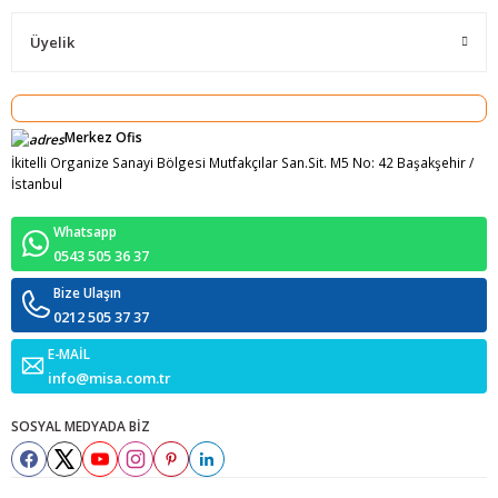
Üyelik
Merkez Ofis
İkitelli Organize Sanayi Bölgesi Mutfakçılar San.Sit. M5 No: 42 Başakşehir /
İstanbul
Whatsapp
0543 505 36 37
Bize Ulaşın
0212 505 37 37
E-MAİL
info@misa.com.tr
SOSYAL MEDYADA BİZ