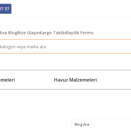
37 37
isa Blog
Bize Ulaşın
Kargo Takibi
Bayilik Formu
emeleri
Havuz Malzemeleri