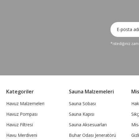
*istediğiniz zama
Kategoriler
Sauna Malzemeleri
Mi
Havuz Malzemeleri
Sauna Sobası
Hak
Havuz Pompası
Sauna Kapısı
Sık
Havuz Filtresi
Sauna Aksesuarları
Mis
Havu Merdiveni
Buhar Odası Jeneratörü
Gizl