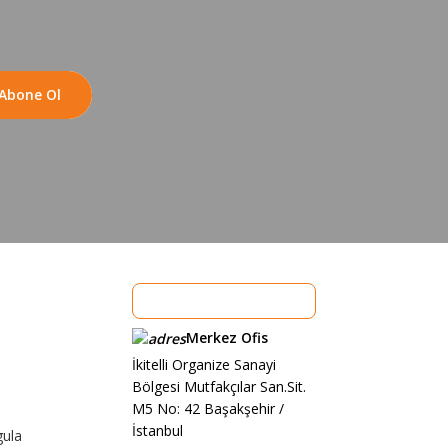
Abone Ol
Merkez Ofis
İkitelli Organize Sanayi
Bölgesi Mutfakçılar San.Sit.
M5 No: 42 Başakşehir /
İstanbul
gula