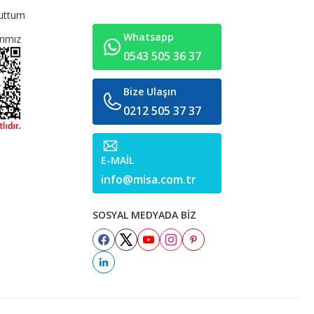
nuttum
Whatsapp
rımız
0543 505 36 37
Bize Ulaşın
0212 505 37 37
E-MAİL
info@misa.com.tr
SOSYAL MEDYADA BİZ