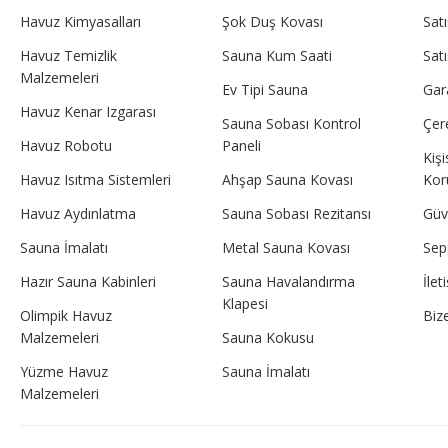
Havuz Kimyasalları
Şok Duş Kovası
Sat
Havuz Temizlik
Sauna Kum Saati
Sat
Malzemeleri
Ev Tipi Sauna
Gar
Havuz Kenar Izgarası
Sauna Sobası Kontrol
Çere
Havuz Robotu
Paneli
Kişi
Havuz Isıtma Sistemleri
Ahşap Sauna Kovası
Kor
Havuz Aydınlatma
Sauna Sobası Rezitansı
Güve
Sauna İmalatı
Metal Sauna Kovası
Sep
Hazır Sauna Kabinleri
Sauna Havalandırma
İle
Klapesi
Olimpik Havuz
Biz
Malzemeleri
Sauna Kokusu
Yüzme Havuz
Sauna İmalatı
Malzemeleri