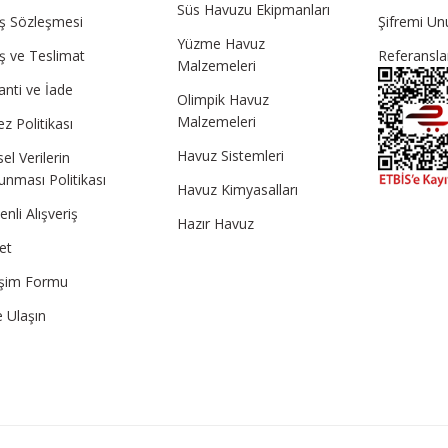
Süs Havuzu Ekipmanları
ış Sözleşmesi
Şifremi U
Yüzme Havuz
ış ve Teslimat
Referansla
Malzemeleri
anti ve İade
Olimpik Havuz
Malzemeleri
z Politikası
Havuz Sistemleri
sel Verilerin
unması Politikası
Havuz Kimyasalları
nli Alışveriş
Hazır Havuz
et
tişim Formu
e Ulaşın