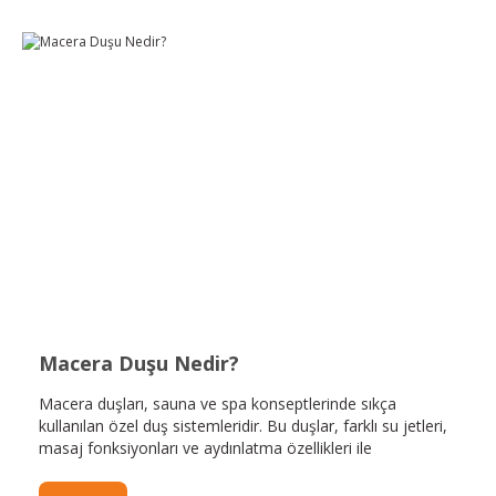
Macera Duşu Nedir?
Macera duşları, sauna ve spa konseptlerinde sıkça
kullanılan özel duş sistemleridir. Bu duşlar, farklı su jetleri,
masaj fonksiyonları ve aydınlatma özellikleri ile
donatılmıştır. Macera duşunun kullanıcılara sağladığı
faydalar arasında rahatlama, stres giderme, kan dolaşımını