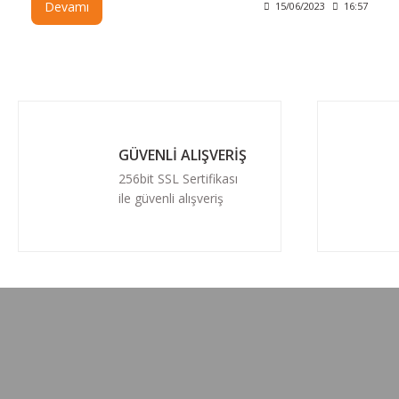
Devamı
15/06/2023
16:57
iyileştirme ve cilt bakımı bulunmaktadır. Misa Şirketi, çeşitli
macera duşu modelleri sunarak müşterilere unutulmaz bir
sauna ve spa deneyimi yaşatmayı hedeflemektedir.
GÜVENLİ ALIŞVERİŞ
256bit SSL Sertifikası
ile güvenli alışveriş