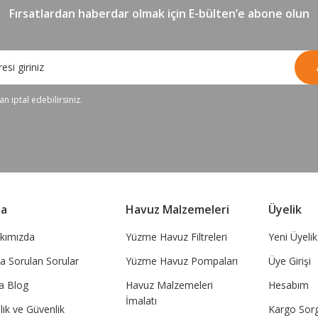
Fırsatlardan haberdar olmak için E-bülten’e abone olun
n iptal edebilirsiniz.
sa
Havuz Malzemeleri
Üyelik
kımızda
Yüzme Havuz Filtreleri
Yeni Üyelik
ça Sorulan Sorular
Yüzme Havuz Pompaları
Üye Girişi
a Blog
Havuz Malzemeleri
Hesabım
İmalatı
ilik ve Güvenlik
Kargo Sor