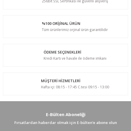
256bit SSL Sertifikası ile güvenli alışveriş
%100 ORİJİNAL ÜRÜN
Tüm ürünlerimiz orjinal ürün garantilidir
ÖDEME SEÇENEKLERİ
Kredi Kartı ve havale ile ödeme imkanı
MÜŞTERİ HİZMETLERİ
Hafta içi: 08:15 - 17:45 C.tesi 09:15 - 13:00
E-Bülten Aboneliği
Fırsatlardan haberdar olmak için E-bülten’e abone olun