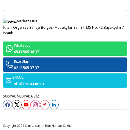
Merkez Ofis
İkitelli Organize Sanayi Bölgesi Mutfakçılar San.Sit. M5 No: 42 Başakşehir /
İstanbul
Whatsapp
0543 505 36 37
Bize Ulaşın
0212 505 37 37
E-MAİL
info@misa.com.tr
SOSYAL MEDYADA BİZ
Copyright 2024 © misa.com.tr Tüm Hakları Saklıdır.