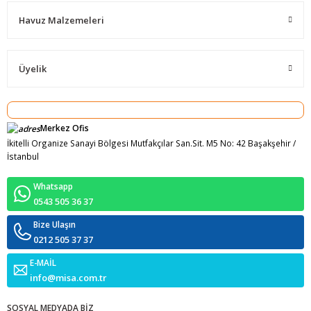
Havuz Malzemeleri
Üyelik
Merkez Ofis
İkitelli Organize Sanayi Bölgesi Mutfakçılar San.Sit. M5 No: 42 Başakşehir /
İstanbul
Whatsapp
0543 505 36 37
Bize Ulaşın
0212 505 37 37
E-MAİL
info@misa.com.tr
SOSYAL MEDYADA BİZ