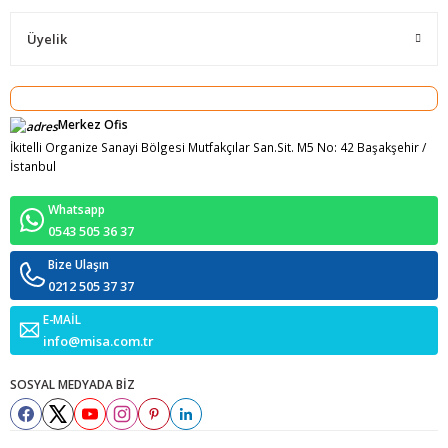
Üyelik
Merkez Ofis
İkitelli Organize Sanayi Bölgesi Mutfakçılar San.Sit. M5 No: 42 Başakşehir /
İstanbul
Whatsapp
0543 505 36 37
Bize Ulaşın
0212 505 37 37
E-MAİL
info@misa.com.tr
SOSYAL MEDYADA BİZ