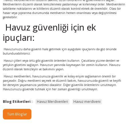
Havuz merdivenlerinin düzenli bakımı, uzun ömürlerini ve güvenliklerini sağlar.
Merdivenlerin düzenli olarak temizlenmesi paslanmayı ve kirlenmeyi önler. Merdivenlerin
sabitleme noktalarını ve kilitlerini düzenli olarak kontrol etmek de önemlidir. Olası bir
hasar veya yıpranma durumunda merdivenin hemen onarılması veya değiştirilmesi
gerekebilir.
Havuz güvenliği için ek
ipuçları:
Havuzunuzu daha güvenli hale getirmek için aşağıdaki ipuçlarını da göz önünde
bulundurabilirsiniz:
Havuz çitleri veya örtü gibi güvenlik önlemleri kullanın. Çocuklara yüzme dersleri ve
yetişkin gözetimi sağlayın. Havuzun yanında kaymayan bir zemin kullanın. Havuzu
düzenli olarak temizleyin ve bakımını yapın.
Havuz merdivenleri, havuzunuza güvenlik ve kolay erişim sağlamanın önemli bir
parçasıdır. Doğru merdiveni seçmek ve düzenli bakım, havuzunuzda güvenli ve keyifli
bir deneyim yaşamanıza yardımcı olacaktır. Diğer güvenlik önlemlerini unutmayın.
Havuzunuzu güvende tutmak için her zaman güvenliği unutmayın.
Blog Etiketleri :
Havuz Merdivenleri
Havuz merdiveni
Tüm Bloglar