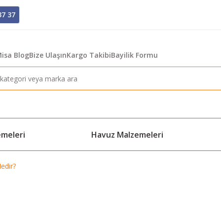
37 37
isa Blog
Bize Ulaşın
Kargo Takibi
Bayilik Formu
emeleri
Havuz Malzemeleri
edir?