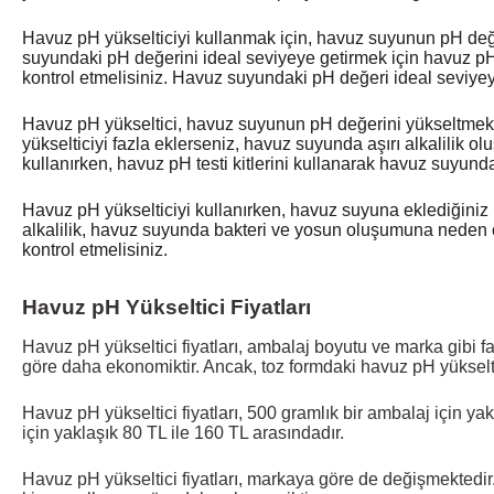
Havuz pH yükselticiyi kullanmak için, havuz suyunun pH değeri
suyundaki pH değerini ideal seviyeye getirmek için havuz pH 
kontrol etmelisiniz. Havuz suyundaki pH değeri ideal seviy
Havuz pH yükseltici, havuz suyunun pH değerini yükseltmek iç
yükselticiyi fazla eklerseniz, havuz suyunda aşırı alkalilik o
kullanırken, havuz pH testi kitlerini kullanarak havuz suyunda
Havuz pH yükselticiyi kullanırken, havuz suyuna eklediğiniz mik
alkalilik, havuz suyunda bakteri ve yosun oluşumuna neden ol
kontrol etmelisiniz.
Havuz pH Yükseltici Fiyatları
Havuz pH yükseltici fiyatları, ambalaj boyutu ve marka gibi fa
göre daha ekonomiktir. Ancak, toz formdaki havuz pH yükseltici
Havuz pH yükseltici fiyatları, 500 gramlık bir ambalaj için ya
için yaklaşık 80 TL ile 160 TL arasındadır.
Havuz pH yükseltici fiyatları, markaya göre de değişmektedir.