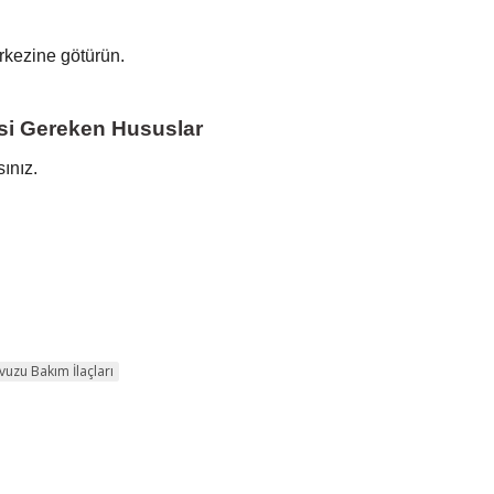
rkezine götürün.
esi Gereken Hususlar
ınız.
uzu Bakım İlaçları