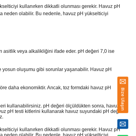
elticiyi kullanırken dikkatli olunması gerekir. Havuz pH 
na neden olabilir. Bu nedenle, havuz pH yükselticiyi 
itlik veya alkalikliğini ifade eder. pH değeri 7,0 ise
ve yosun oluşumu gibi sorunlar yaşanabilir. Havuz pH
e göre daha ekonomiktir. Ancak, toz formdaki havuz pH
Bize Ulaşın
eri kullanabilirsiniz. pH değeri ölçüldükten sonra, havuz
uz pH testi kitlerini kullanarak havuz suyundaki pH değerini
z.
selticiyi kullanırken dikkatli olunması gerekir. Havuz pH
una neden olabilir. Bu nedenle, havuz pH yükselticiyi