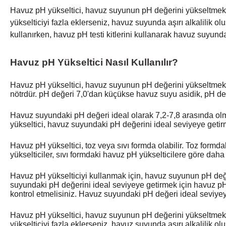
Havuz pH yükseltici, havuz suyunun pH değerini yükseltmek iç
yükselticiyi fazla eklerseniz, havuz suyunda aşırı alkalilik o
kullanırken, havuz pH testi kitlerini kullanarak havuz suyunda
Havuz pH Yükseltici Nasıl Kullanılır?
Havuz pH yükseltici, havuz suyunun pH değerini yükseltmek iç
nötrdür. pH değeri 7,0'dan küçükse havuz suyu asidik, pH değ
Havuz suyundaki pH değeri ideal olarak 7,2-7,8 arasında olm
yükseltici, havuz suyundaki pH değerini ideal seviyeye getirme
Havuz pH yükseltici, toz veya sıvı formda olabilir. Toz formd
yükselticiler, sıvı formdaki havuz pH yükselticilere göre daha z
Havuz pH yükselticiyi kullanmak için, havuz suyunun pH değeri
suyundaki pH değerini ideal seviyeye getirmek için havuz pH 
kontrol etmelisiniz. Havuz suyundaki pH değeri ideal seviy
Havuz pH yükseltici, havuz suyunun pH değerini yükseltmek iç
yükselticiyi fazla eklerseniz, havuz suyunda aşırı alkalilik o