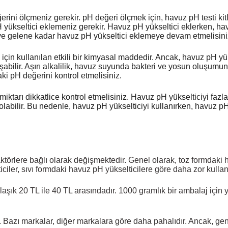
ni ölçmeniz gerekir. pH değeri ölçmek için, havuz pH testi kitl
yükseltici eklemeniz gerekir. Havuz pH yükseltici eklerken, hav
eye gelene kadar havuz pH yükseltici eklemeye devam etmelisini
in kullanılan etkili bir kimyasal maddedir. Ancak, havuz pH yük
luşabilir. Aşırı alkalilik, havuz suyunda bakteri ve yosun oluşum
ki pH değerini kontrol etmelisiniz.
tarı dikkatlice kontrol etmelisiniz. Havuz pH yükselticiyi fazla e
abilir. Bu nedenle, havuz pH yükselticiyi kullanırken, havuz pH 
ktörlere bağlı olarak değişmektedir. Genel olarak, toz formdaki 
ler, sıvı formdaki havuz pH yükselticilere göre daha zor kullanı
klaşık 20 TL ile 40 TL arasındadır. 1000 gramlık bir ambalaj için
 Bazı markalar, diğer markalara göre daha pahalıdır. Ancak, genel