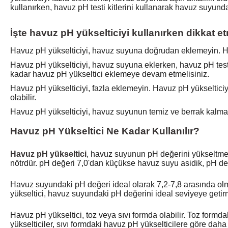
kullanırken, havuz pH testi kitlerini kullanarak havuz suyunda
İşte havuz pH yükselticiyi kullanırken dikkat e
Havuz pH yükselticiyi, havuz suyuna doğrudan eklemeyin. H
Havuz pH yükselticiyi, havuz suyuna eklerken, havuz pH test
kadar havuz pH yükseltici eklemeye devam etmelisiniz.
Havuz pH yükselticiyi, fazla eklemeyin. Havuz pH yükselticiyi
olabilir.
Havuz pH yükselticiyi, havuz suyunun temiz ve berrak kalması
Havuz pH Yükseltici Ne Kadar Kullanılır?
Havuz pH yükseltici
, havuz suyunun pH değerini yükseltmek 
nötrdür. pH değeri 7,0'dan küçükse havuz suyu asidik, pH değ
Havuz suyundaki pH değeri ideal olarak 7,2-7,8 arasında olm
yükseltici, havuz suyundaki pH değerini ideal seviyeye getirme
Havuz pH yükseltici, toz veya sıvı formda olabilir. Toz formd
yükselticiler, sıvı formdaki havuz pH yükselticilere göre daha z