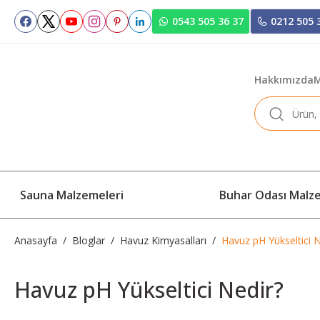
0543 505 36 37
0212 505 
Hakkımızda
M
Sauna Malzemeleri
Buhar Odası Malz
Anasayfa
Bloglar
Havuz Kimyasalları
Havuz pH Yükseltici N
Havuz pH Yükseltici Nedir?