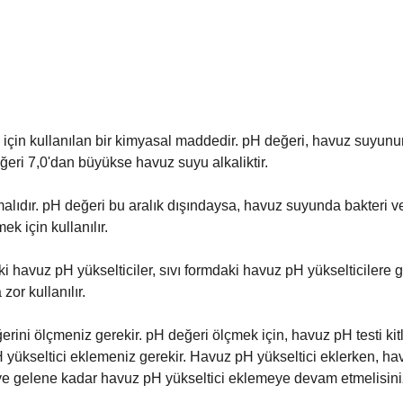
n kullanılan bir kimyasal maddedir. pH değeri, havuz suyunun asi
eri 7,0'dan büyükse havuz suyu alkaliktir.
alıdır. pH değeri bu aralık dışındaysa, havuz suyunda bakteri v
k için kullanılır.
aki havuz pH yükselticiler, sıvı formdaki havuz pH yükselticilere
zor kullanılır.
ni ölçmeniz gerekir. pH değeri ölçmek için, havuz pH testi kitle
yükseltici eklemeniz gerekir. Havuz pH yükseltici eklerken, havu
eye gelene kadar havuz pH yükseltici eklemeye devam etmelisini