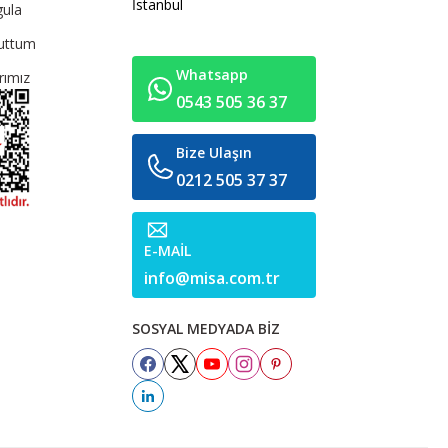
İstanbul
gula
nuttum
Whatsapp
rımız
0543 505 36 37
Bize Ulaşın
0212 505 37 37
E-MAİL
info@misa.com.tr
SOSYAL MEDYADA BİZ