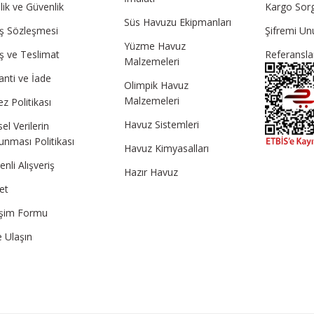
ilik ve Güvenlik
Kargo Sor
Süs Havuzu Ekipmanları
ış Sözleşmesi
Şifremi U
Yüzme Havuz
ış ve Teslimat
Referansla
Malzemeleri
anti ve İade
Olimpik Havuz
Malzemeleri
z Politikası
Havuz Sistemleri
sel Verilerin
unması Politikası
Havuz Kimyasalları
nli Alışveriş
Hazır Havuz
et
tişim Formu
e Ulaşın