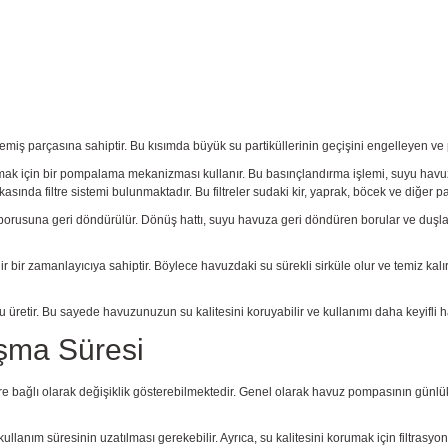
ş parçasına sahiptir. Bu kısımda büyük su partiküllerinin geçişini engelleyen ve 
çin bir pompalama mekanizması kullanır. Bu basınçlandırma işlemi, suyu havuz boru
 filtre sistemi bulunmaktadır. Bu filtreler sudaki kir, yaprak, böcek ve diğer partik
borusuna geri döndürülür. Dönüş hattı, suyu havuza geri döndüren borular ve duşla
lir bir zamanlayıcıya sahiptir. Böylece havuzdaki su sürekli sirküle olur ve temiz 
u üretir. Bu sayede havuzunuzun su kalitesini koruyabilir ve kullanımı daha keyifli hal
şma Süresi
re bağlı olarak değişiklik gösterebilmektedir. Genel olarak havuz pompasının günlük
ım süresinin uzatılması gerekebilir. Ayrıca, su kalitesini korumak için filtrasyon sür