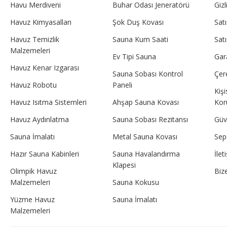
Havu Merdiveni
Buhar Odası Jeneratörü
Gizl
Havuz Kimyasalları
Şok Duş Kovası
Sat
Havuz Temizlik
Sauna Kum Saati
Sat
Malzemeleri
Ev Tipi Sauna
Gar
Havuz Kenar Izgarası
Sauna Sobası Kontrol
Çere
Havuz Robotu
Paneli
Kişi
Havuz Isıtma Sistemleri
Ahşap Sauna Kovası
Kor
Havuz Aydınlatma
Sauna Sobası Rezitansı
Güve
Sauna İmalatı
Metal Sauna Kovası
Sep
Hazır Sauna Kabinleri
Sauna Havalandırma
İle
Klapesi
Olimpik Havuz
Biz
Malzemeleri
Sauna Kokusu
Yüzme Havuz
Sauna İmalatı
Malzemeleri