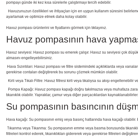
pompayı günde iki kez kısa sürelerle çalıştırmayı tercih edebilir.
Havuzunuzun özellikleri ve ihtiyaçları için en uygun kullanım süresini belirle
ayarlamak ve optimize etmek daha kolay olabilir.
Havuz pompası
ürünlerini ve fiyatlarını görmek için tıklayınız.
Havuz pompasının hava yapmasın
Havuz seviyesi: Havuz pompası su emerek çalışır. Havuz su seviyesi çok düşü
almasını engelleyebilirsiniz.
Hava Sızıntıları: Havuz pompası ve filtre sistemindeki açıklıklarda veya vanala
gerekirse contaları değiştirerek bu sorunu çözmek mümkün olabilir.
Kirli veya Tıkalı Filtre: Havuz filtresi kirli veya tıkalıysa su akışı engellenebil
Pompa Kapağı: Havuz pompası kapağı doğru takılmazsa veya muhafaza zarar gö
tıkanıklık olabilir. Yapraklar, çamur veya diğer parçacıklardan kaynaklanabilir
Su pompasının basıncının düşme
Hava kaçağı: Su pompasının emiş veya basınç hatlarında hava kaçağı olabilir. 
Tıkanma veya Tıkanma: Su pompasının emme veya basma borusunda tıkanıklıklar 
filtreleri kontrol ederek, tıkanıklıkları gidererek veya gerekirse filtreleri değiştir