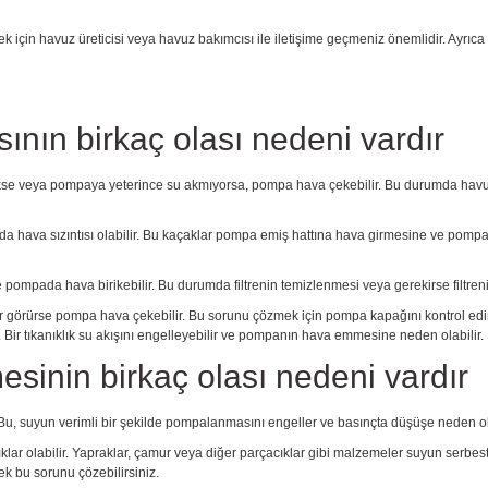
mek için havuz üreticisi veya havuz bakımcısı ile iletişime geçmeniz önemlidir. Ayrı
ın birkaç olası nedeni vardır
kse veya pompaya yeterince su akmıyorsa, pompa hava çekebilir. Bu durumda havuz
rda hava sızıntısı olabilir. Bu kaçaklar pompa emiş hattına hava girmesine ve pompa
ir ve pompada hava birikebilir. Bu durumda filtrenin temizlenmesi veya gerekirse filtreni
rürse pompa hava çekebilir. Bu sorunu çözmek için pompa kapağını kontrol edin v
ler. Bir tıkanıklık su akışını engelleyebilir ve pompanın hava emmesine neden olabi
sinin birkaç olası nedeni vardır
Bu, suyun verimli bir şekilde pompalanmasını engeller ve basınçta düşüşe neden ol
olabilir. Yapraklar, çamur veya diğer parçacıklar gibi malzemeler suyun serbest a
erek bu sorunu çözebilirsiniz.