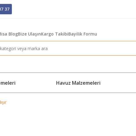
37 37
isa Blog
Bize Ulaşın
Kargo Takibi
Bayilik Formu
emeleri
Havuz Malzemeleri
ışır