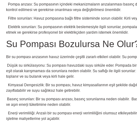
Pompa arızası: Su pompasının içindeki mekanizmaların arızalanması basınç 
kontrol edilmesi ve gerekirse onarılması veya değiştirilmesi önemlidir.
Filtre sorunları: Havuz pompasına bağlı filtre sisteminde sorun olabilir. Kirli veya
Elektrik sorunları: Su pompasının elektrik beslemesiyle ilgili sorunlar, pompal
etmek ve gerekirse profesyonel bir elektrikçiden yardım istemek önemlidir.
Su Pompası Bozulursa Ne Olur
Bir su pompası arızasının havuz üzerinde çeşitli zararlı etkileri olabilir. Su pom
Düşük su sirkülasyonu: Su pompası havuzdaki suyu sirküle eder. Pompada bir arı
eşit olarak karışmaması da sorunlara neden olabilir. Su saflığı ile ilgili sorunla
toplanır ve su bulanık veya kirli hale gelir.
Kimyasal Dengesizlik: Bir su pompası, havuz kimyasallarının eşit şekilde dağı
zayıflatabilir ve suyu sağlıksız hale getirebilir.
Basınç sorunları: Bir su pompası arızası, basınç sorunlarına neden olabilir.
Bas
ve aşırı enerji tüketimine neden olabilir.
Enerji verimliliği: Arızalı bir su pompası enerji verimliliğini olumsuz etkile
işletme maliyetlerine yol açabilir.