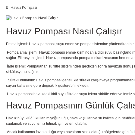
Havuz Pompası
Havuz Pompası Nasıl Çalışır
Emme işlemi: Havuz pompası, suyu emen ve pompa sistemine yönlendiren bir emi
Pompalama işlemi: Havuz pompası emme kısmından aldığı suyu basınçlandırmak i
sağlar. Filtrasyon işlemi: Havuz pompasında pompa mekanizmasının hemen arkasında
İade işlemi: Pompalanan su filtre sisteminden geçtikten sonra havuzun dönüş 
sirkülasyonu sağlar.
Sürekli kullanım: Havuz pompası genellikle sürekli çalışır veya programlanabi
suyun kalitesine göre değişiklik gösterebilmektedir.
Havuz pompası havuzdaki kirli suyu filtreler, suyu tekrar sirküle eder ve temiz s
Havuz Pompasının Günlük Çalı
Havuz büyüklüğü kullanım yoğunluğu, hava koşulları ve su kalitesi gibi faktörle
sağlamak ve suyu temiz tutmak için yeterli olabilir.
Ancak kullanımın fazla olduğu veya havaların sıcak olduğu bölgelerde günlük kullan