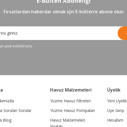
E-Bülten Aboneliği
Fırsatlardan haberdar olmak için E-bülten’e abone olun
n iptal edebilirsiniz.
sa
Havuz Malzemeleri
Üyelik
kımızda
Yüzme Havuz Filtreleri
Yeni Üyelik
ça Sorulan Sorular
Yüzme Havuz Pompaları
Üye Girişi
a Blog
Havuz Malzemeleri
Hesabım
İmalatı