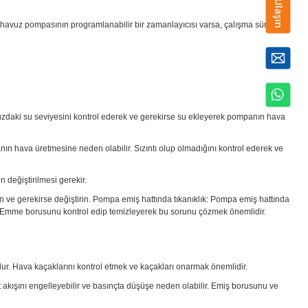
Bize Ulaşın
ca havuz pompasının programlanabilir bir zamanlayıcısı varsa, çalışma süresini
daki su seviyesini kontrol ederek ve gerekirse su ekleyerek pompanın hava
nın hava üretmesine neden olabilir. Sızıntı olup olmadığını kontrol ederek ve
n değiştirilmesi gerekir.
e gerekirse değiştirin. Pompa emiş hattında tıkanıklık: Pompa emiş hattında
lir. Emme borusunu kontrol edip temizleyerek bu sorunu çözmek önemlidir.
ur. Hava kaçaklarını kontrol etmek ve kaçakları onarmak önemlidir.
kışını engelleyebilir ve basınçta düşüşe neden olabilir. Emiş borusunu ve