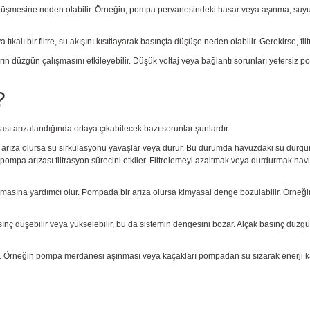
düşmesine neden olabilir. Örneğin, pompa pervanesindeki hasar veya aşınma, su
 tıkalı bir filtre, su akışını kısıtlayarak basınçta düşüşe neden olabilir. Gerekirse, fi
arın düzgün çalışmasını etkileyebilir. Düşük voltaj veya bağlantı sorunları yetersiz 
?
pası arızalandığında ortaya çıkabilecek bazı sorunlar şunlardır:
za olursa su sirkülasyonu yavaşlar veya durur. Bu durumda havuzdaki su durgun kalı
r: pompa arızası filtrasyon sürecini etkiler. Filtrelemeyi azaltmak veya durdurmak hav
lmasına yardımcı olur. Pompada bir arıza olursa kimyasal denge bozulabilir. Örneği
ınç düşebilir veya yükselebilir, bu da sistemin dengesini bozar. Alçak basınç dü
yebilir. Örneğin pompa merdanesi aşınması veya kaçakları pompadan su sızarak enerji 