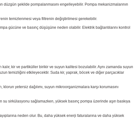
yun düzgün şekilde pompalanmasını engelleyebilir. Pompa mekanizmalarının
ltrenin temizlenmesi veya filtrenin değiştirilmesi gerekebilir.
pompa gücüne ve basınç düşüşüne neden olabilir. Elektrik bağlantılarını kontrol
r, kir ve partiküller birikir ve suyun kalitesi bozulabilir. Aynı zamanda suyun
uzun temizliğini etkileyecektir. Suda kir, yaprak, böcek ve diğer parçacıklar
n, klorun yetersiz dağılımı, suyun mikroorganizmalara karşı korumasını
zgün su sirkülasyonu sağlamazken, yüksek basınç pompa üzerinde aşırı baskıya
kayıplarına neden olur. Bu, daha yüksek enerji faturalarına ve daha yüksek