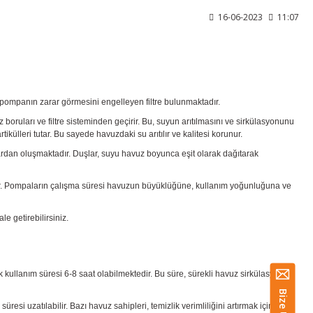
16-06-2023
11:07
pompanın zarar görmesini engelleyen filtre bulunmaktadır.
ları ve filtre sisteminden geçirir. Bu, suyun arıtılmasını ve sirkülasyonunu
ülleri tutar. Bu sayede havuzdaki su arıtılır ve kalitesi korunur.
rdan oluşmaktadır. Duşlar, suyu havuz boyunca eşit olarak dağıtarak
kalır. Pompaların çalışma süresi havuzun büyüklüğüne, kullanım yoğunluğuna ve
e getirebilirsiniz.
 kullanım süresi 6-8 saat olabilmektedir. Bu süre, sürekli havuz sirkülasyonu
esi uzatılabilir. Bazı havuz sahipleri, temizlik verimliliğini artırmak için