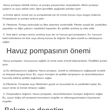
Havuz pompası elektrik motoru ve pompa parçasından oluşmaktadır. Motor pompayı
çalıştırır ve suyu sirküle eder. İşlem genellikle aşağıdaki adımları içerir:
a) Emme işlemi: emme için su pompalamak için bir emme borusu veya süzgeç kullanılır.
Pompalanan su pompa tankına girer.
B. Filtreleme: Pompa tankındaki su filtre sistemine yönlendirilir. Filtreler sudaki kiri, partikülleri,
yaprakları ve diğer yabancı maddeleri hapseder. Bu şekilde arıtılmış su elde edilir.
C. İtme işlevi: pompa motoru arıtılmış suyu iter ve havuza geri pompalanır. Su, havuzun
farklı bölümlerine bir itme veya dönüş borusu ile dağıtılır. Bu işlem sürekli su sirkülasyonu
sağlar.
Havuz pompasının önemi
Havuz pompaları, havuzunuzu sağlıklı ve temiz tutan önemli ekipmanlardır. Özellikleri şunları
içerir:
a) Su sirkülasyonunu sağlama: Havuz pompası, sürekli su sirkülasyonu sağlayarak sıcaklık
ve kimyasal dengeyi korur. Bu, suyun homojen bir şekilde karışmasını ve dezenfektanların
havuzda etkili bir şekilde dağılmasını sağlar.
b) Filtreleme: Pompalar suyu filtrelerden geçirir ve havuzdaki kir ve partikülleri toplar. Bu,
suyun temiz ve berrak olmasını sağlar.
C. Kimyasalların dağılımı: Havuz pompaları, dezenfektanların homojen dağılımını sağlar.
Bu, suyun doğru pH seviyesini korumasını engeller ve mikroorganizmaların büyümesini
engeller.