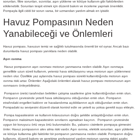
sorunları, filtre sorunları, sızıntılar, aşırı yükleme ve kötüye kullanım gibi faktörlerden
etkilenebilir. Sorunları tespit etmek için düzenli bakım ve inceleme yapmak önemlidir.
Pompayla ilgili ciddi bir sorun varsa, bir uzmandan yardım almak en iyisidir.
Havuz Pompasının Neden
Yanabileceği ve Önlemleri
Havuz pompası, havuzun temiz ve sağlıklı tutulmasında önemli bir rol oynar. Ancak bazı
durumlarda havuz pompası yanıklara neden olabilir.
Aşırı ısınma
Havuz pompasının aşırı ısınması motorun yanmasına neden olabilir. Aşırı ısınmaya
genellikle uzun süreli kullanım, yetersiz hava sirkülasyonu veya motorun aşırı yüklenmesi
neden olur. Özellikle yaz aylarında havuz pompası sürekli kullanıldığında motorun aşırı
ısınma riski artar. Önlemler: Aşağıdaki önlemleri alarak havuz pompası motorunuzun aşırı
ısınmasını önleyebilirsiniz.
Pompanın üretici tarafından belirtilen çalışma saatlerine göre kullanıldığından emin olun.
Pompanın çevresinde yeterli hava sirkülasyonu olduğundan emin olun. Pompanın
etrafındaki engelleri kaldırın ve havalandırma açıklıklarının açık olduğundan emin olun.
Pompadaki su seviyesini düzenli olarak kontrol edin ve yeterli su yoksa gerekli suyu ekleyin.
Pompa kapasitesinin ve kullanım kılavuzunun doğru şekilde anlaşıldığından emin olun.
Pompanın maksimum kapasitesinin sınırlarını aşmaktan kaçının.
Pompanın çevresinde
uygun bir koruyucu örtü veya örtü bulunmalıdır. Bu, yabancı cisimlerin pompaya girmesini
önler. Havuz pompasının alev alma riski vardır. Aşırı ısınma, elektrik sorunları, aşırı yükleme
ve kötüye kullanma gibi faktörler bir pompanın yanmasına neden olabilir. Pompanın doğru
kullanımı, düzenli bakımı ve gerekirse profesyonel yardım motorun yanma riskini azaltır.