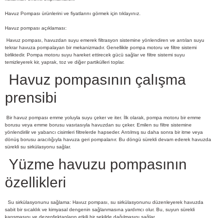
Havuz Pompası
ürünlerini ve fiyatlarını görmek için tıklayınız.
Havuz pompası açıklaması:
Havuz pompası, havuzdan suyu emerek filtrasyon sistemine yönlendiren ve arıtılan suyu
tekrar havuza pompalayan bir mekanizmadır. Genellikle pompa motoru ve filtre sistemi
birliktedir. Pompa motoru suyu hareket ettirecek gücü sağlar ve filtre sistemi suyu
temizleyerek kir, yaprak, toz ve diğer partikülleri toplar.
Havuz pompasının çalışma
prensibi
Bir havuz pompası emme yoluyla suyu çeker ve iter. İlk olarak, pompa motoru bir emme
borusu veya emme borusu vasıtasıyla havuzdan su çeker. Emilen su filtre sistemine
yönlendirilir ve yabancı cisimleri filtrelerde hapseder. Arıtılmış su daha sonra bir itme veya
dönüş borusu aracılığıyla havuza geri pompalanır. Bu döngü sürekli devam ederek havuzda
sürekli su sirkülasyonu sağlar.
Yüzme havuzu pompasının
özellikleri
Su sirkülasyonunu sağlama: Havuz pompası, su sirkülasyonunu düzenleyerek havuzda
sabit bir sıcaklık ve kimyasal dengenin sağlanmasına yardımcı olur. Bu, suyun sürekli
karışmasını ve dezenfektanların etkili bir şekilde dağılmasını sağlar.