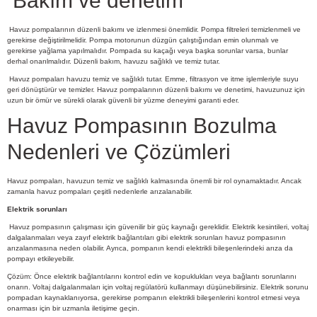
Bakım ve denetim
Havuz pompalarının düzenli bakımı ve izlenmesi önemlidir. Pompa filtreleri temizlenmeli ve
gerekirse değiştirilmelidir. Pompa motorunun düzgün çalıştığından emin olunmalı ve
gerekirse yağlama yapılmalıdır. Pompada su kaçağı veya başka sorunlar varsa, bunlar
derhal onarılmalıdır. Düzenli bakım, havuzu sağlıklı ve temiz tutar.
Havuz pompaları havuzu temiz ve sağlıklı tutar. Emme, filtrasyon ve itme işlemleriyle suyu
geri dönüştürür ve temizler. Havuz pompalarının düzenli bakımı ve denetimi, havuzunuz için
uzun bir ömür ve sürekli olarak güvenli bir yüzme deneyimi garanti eder.
Havuz Pompasının Bozulma
Nedenleri ve Çözümleri
Havuz pompaları, havuzun temiz ve sağlıklı kalmasında önemli bir rol oynamaktadır. Ancak
zamanla havuz pompaları çeşitli nedenlerle arızalanabilir.
Elektrik sorunları
Havuz pompasının çalışması için güvenilir bir güç kaynağı gereklidir. Elektrik kesintileri, voltaj
dalgalanmaları veya zayıf elektrik bağlantıları gibi elektrik sorunları havuz pompasının
arızalanmasına neden olabilir. Ayrıca, pompanın kendi elektrikli bileşenlerindeki arıza da
pompayı etkileyebilir.
Çözüm: Önce elektrik bağlantılarını kontrol edin ve kopuklukları veya bağlantı sorunlarını
onarın. Voltaj dalgalanmaları için voltaj regülatörü kullanmayı düşünebilirsiniz. Elektrik sorunu
pompadan kaynaklanıyorsa, gerekirse pompanın elektrikli bileşenlerini kontrol etmesi veya
onarması için bir uzmanla iletişime geçin.