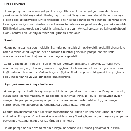
Filtre sorunları
Havuz pompalarının verimli çalışabilmesi için filtrelerin temiz ve çalışır durumda olması
gerekmektedir. Kirli veya tıkalı filtreler, uygun su sirkülasyonunu engelleyebilir ve pompaya
ekstra baskı uygulayabilir. Ayrıca filtrelerdeki aşırı kir nedeniyle pompa motoru yıpranabilir ve
hasar görebilir. Çözüm: Filtreleri düzenli olarak temizlemek ve gerekirse değiştirmek önemlidir.
Kirli filtreleri temizlemek için üreticinin talimatlarına uyun. Ayrıca havuzun su kalitesini düzenli
olarak kontrol edin ve suyun temiz olduğundan emin olun.
Sızıntı
Havuz pompaları da sorun olabilir. Sızıntılar pompa işlevini etkileyebilir, elektrikli bileşenlere
zarar verebilir ve su kaybına neden olabilir. Sızıntılar genellikle pompa contalarında,
contalarda veya boru bağlantılarında meydana gelebilir.
Çözüm: Sızıntıların nedenini belirlemek için pompayı dikkatlice inceleyin. Contalar veya
contalar aşınmış veya hasar görmüşse değiştirin. Contaları kontrol edin ve gerekirse boru
bağlantılarındaki sızıntıları önlemek için değiştirin. Sızdıran pompa bölgelerini su geçirmez
dolgu macunları veya yapıştırıcılarla onarabilirsiniz.
Aşırı yükleme ve kötüye kullanma
Havuz pompaları belli bir kapasiteye sahiptir ve aşırı yüke dayanamazlar. Pompanın yanlış
kullanılması, sürekli maksimum kapasitede kullanılması veya çok büyük bir havuza uygun
olmayan bir pompa seçilmesi pompanın arızalanmasına neden olabilir. Uygun olmayan
malzemelerle temas etmesi durumunda da pompa hasar görebilir.
Çözüm: Havuz pompasının üreticinin talimatlarına ve güç sınırlarına göre kullanıldığından
emin olun. Pompayı düzenli aralıklarla temizleyin ve yüksek güçten kaçının. Ayrıca pompanın
çevresinde yabancı madde olmadığından emin olun.
Havuz pompalarının arızalanmasının birçok nedeni vardır. Pompa performansı, elektrik