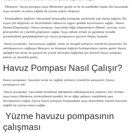
Filtrasyon: Havuz pompası suyu filtrelerden geçirir ve kir ve partikülleri toplar. Bu havuzdaki
suyu temizler ve daha sağlıklı bir yüzme ortamı oluşturur.
Kimyasalların dağılımı: Havuzdaki kimyasallar pompalar yardımıyla eşit olarak dağıtılır. Bu,
suyun pH değerinin ve dezenfektan miktarının uygun şekilde korunmasını sağlar.
Havuz
Destek Ekipmanları: Havuz pompası, havuzdaki diğer ekipmanların (filtreler, ısıtıcılar, ozon
jeneratörleri vb.) verimli çalışmasını sağlar. Suyu sirküle etmek ve gerekirse temizlik
prosedürlerini gerçekleştirmek için havuz pompasının gücüne ihtiyaç duyarlar.
Havuz pompaları, havuzunuzu sağlıklı, temiz ve dengeli tutmanın önemli bir parçasıdır. Su
sirkülasyonunu sağlayan filtrasyon ve kimyasal dağıtım fonksiyonlarını yerine getirir. Havuz
sahipleri için temiz ve güvenli bir yüzme deneyimi sağlamak için düzenli havuz pompası
bakımı ve denetimi şarttır.
Havuz Pompası Nasıl Çalışır?
Havuz pompaları, havuzları temiz ve sağlıklı tutmanın önemli bir parçasıdır. Havuz
pompasının rolü
Havuz pompaları, havuzdaki temizleme işlemlerinin sirkülasyonuna yardımcı olur. Arıtılan
suyu havuz filtrelerine yönlendirerek partikül, kir ve diğer yabancı maddelerin geri
dönüşümünü sağlar. Ayrıca havuz pompası kimyasallarla suyu dezenfekte ederek havuzda
sağlıklı bir yüzme ortamı sağlar.
Yüzme havuzu pompasının
çalışması