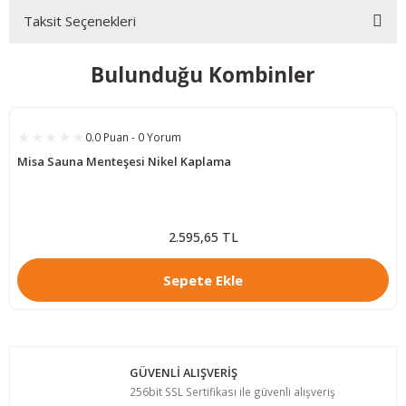
Taksit Seçenekleri
Bu ürüne ilk yorumu siz yapın!
Bulunduğu Kombinler
Yorum Yaz
0.0 Puan - 0 Yorum
Misa Sauna Menteşesi Nikel Kaplama
2.595,65 TL
Sepete Ekle
GÜVENLİ ALIŞVERİŞ
256bit SSL Sertifikası ile güvenli alışveriş