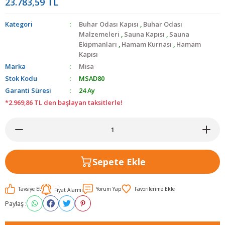
23.783,59 TL
Kategori
Buhar Odası Kapısı
,
Buhar Odası
Malzemeleri
,
Sauna Kapısı
,
Sauna
Ekipmanları
,
Hamam Kurnası
,
Hamam
Kapısı
Marka
Misa
Stok Kodu
MSAD80
Garanti Süresi
24 Ay
*2.969,86 TL den başlayan taksitlerle!
Sepete Ekle
Tavsiye Et
Yorum Yap
Fiyat Alarmı
Paylaş :