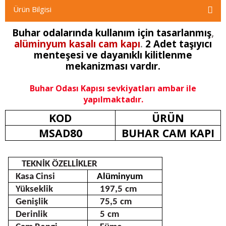
Ürün Bilgisi
Buhar odalarında kullanım için tasarlanmış
,
alüminyum kasalı cam kapı
.
2 Adet taşıyıcı
menteşesi ve dayanıklı kilitlenme
mekanizması vardır.
Buhar Odası Kapısı sevkiyatları ambar ile
yapılmaktadır.
KOD
ÜRÜN
MSAD80
BUHAR CAM KAPI
TEKNİK ÖZELLİKLER
Kasa Cinsi
Alüminyum
Yükseklik
197,5
cm
Genişlik
75,5
cm
Derinlik
5
cm