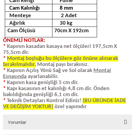
Cam Rengi
Füme
Cam Kalınlığı
8 mm
Menteşe
2 Adet
Ağırlık
30 kg
Cam Ölçüsü
70cm X 192cm
ÖNEMLİ NOTLAR:
*
Kapının kasadan kasaya net ölçüleri 197,5cm X
75,5cm dir.
*
Montaj boşluğu bu ölçülere göz önüne alınarak
bırakılmalıdır.
Montaj payı bırakınız.
*
Kapının Açılış Yönü Sağ ve Sol olarak
Montaj
Esnasında
ayarlanabilir.
*
Kapının kasa genişliği 5 cm dir.
*
Kapı kasasının et kalınlığı 4,8 cm dir. Önden
bakıldığında genişliği 6,1 cm dir.
*
Teknik Detayları Kontrol Ediniz!
(BU ÜRÜNDE İADE
VE DEĞİŞİM YOKTUR)
özel yapımdır
Yorumlar