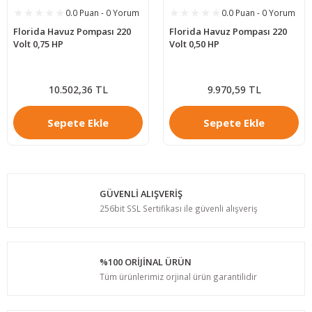
0.0 Puan - 0 Yorum
0.0 Puan - 0 Yorum
Florida Havuz Pompası 220
Florida Havuz Pompası 220
Volt 0,75 HP
Volt 0,50 HP
10.502,36 TL
9.970,59 TL
Sepete Ekle
Sepete Ekle
GÜVENLİ ALIŞVERİŞ
256bit SSL Sertifikası ile güvenli alışveriş
%100 ORİJİNAL ÜRÜN
Tüm ürünlerimiz orjinal ürün garantilidir