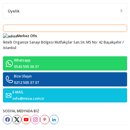
Üyelik
Merkez Ofis
İkitelli Organize Sanayi Bölgesi Mutfakçılar San.Sit. M5 No: 42 Başakşehir /
İstanbul
Whatsapp
0543 505 36 37
Bize Ulaşın
0212 505 37 37
E-MAİL
info@misa.com.tr
SOSYAL MEDYADA BİZ