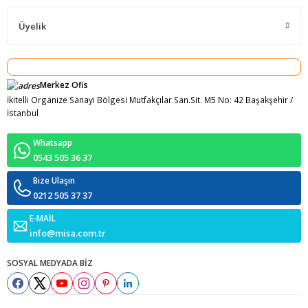
Üyelik
Merkez Ofis
İkitelli Organize Sanayi Bölgesi Mutfakçılar San.Sit. M5 No: 42 Başakşehir /
İstanbul
Whatsapp
0543 505 36 37
Bize Ulaşın
0212 505 37 37
E-MAİL
info@misa.com.tr
SOSYAL MEDYADA BİZ