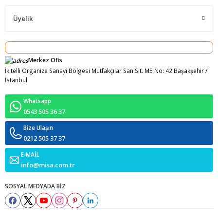
Üyelik
Merkez Ofis
İkitelli Organize Sanayi Bölgesi Mutfakçılar San.Sit. M5 No: 42 Başakşehir /
İstanbul
Whatsapp
0543 505 36 37
Bize Ulaşın
0212 505 37 37
E-MAİL
info@misa.com.tr
SOSYAL MEDYADA BİZ