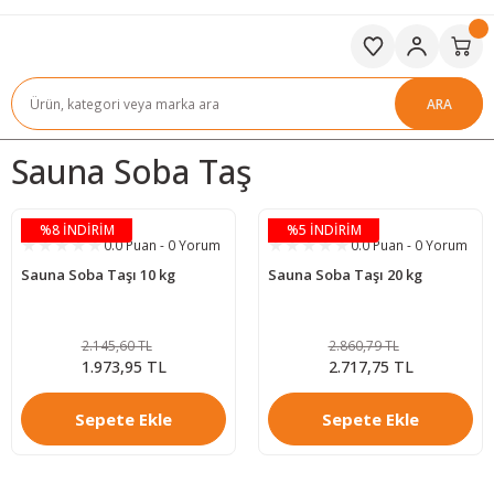
ARA
Sauna Soba Taş
%8 İNDİRİM
%5 İNDİRİM
0.0 Puan - 0 Yorum
0.0 Puan - 0 Yorum
Sauna Soba Taşı 10 kg
Sauna Soba Taşı 20 kg
2.145,60 TL
2.860,79 TL
1.973,95 TL
2.717,75 TL
Sepete Ekle
Sepete Ekle