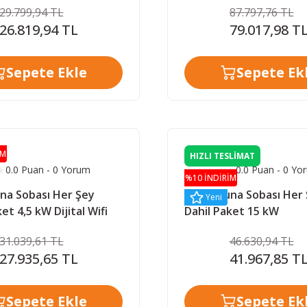
29.799,94 TL
87.797,76 TL
26.819,94 TL
79.017,98 T
Sepete Ekle
Sepete Ek
İM
HIZLI TESLİMAT
0.0 Puan - 0 Yorum
0.0 Puan - 0 Yo
%10 İNDİRİM
na Sobası Her Şey
Misa Sauna Sobası Her
Yeni
et 4,5 kW Dijital Wifi
Dahil Paket 15 kW
Panelli
31.039,61 TL
46.630,94 TL
27.935,65 TL
41.967,85 T
Sepete Ekle
Sepete Ek