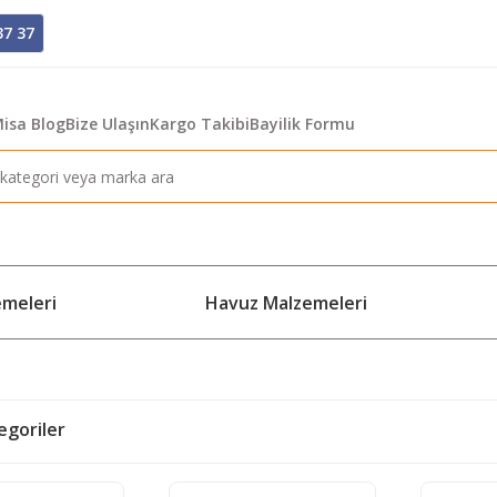
37 37
isa Blog
Bize Ulaşın
Kargo Takibi
Bayilik Formu
emeleri
Havuz Malzemeleri
tegoriler