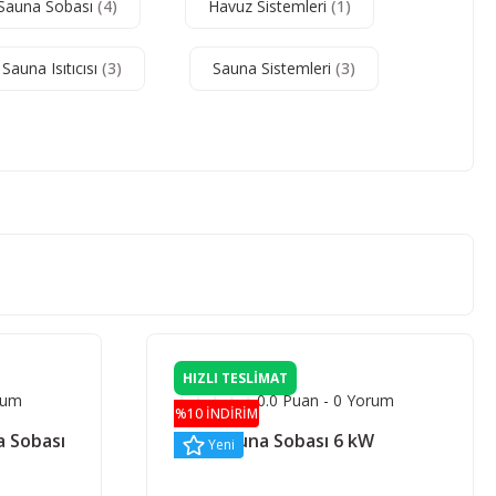
 Sauna Sobası
(4)
Havuz Sistemleri
(1)
Sauna Isıtıcısı
(3)
Sauna Sistemleri
(3)
HIZLI TESLİMAT
rum
0.0 Puan - 0 Yorum
%10 İNDİRİM
a Sobası
Misa Sauna Sobası 6 kW
Yeni