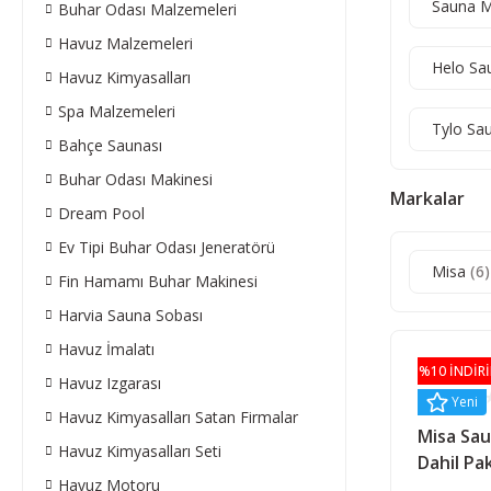
Sauna M
Buhar Odası Malzemeleri
Havuz Malzemeleri
Helo Sa
Havuz Kimyasalları
Spa Malzemeleri
Tylo Sa
Bahçe Saunası
Buhar Odası Makinesi
Markalar
Dream Pool
Ev Tipi Buhar Odası Jeneratörü
Misa
(6)
Fin Hamamı Buhar Makinesi
Harvia Sauna Sobası
Havuz İmalatı
%10 İNDİR
Havuz Izgarası
Yeni
Havuz Kimyasalları Satan Firmalar
Misa Sau
Havuz Kimyasalları Seti
Dahil Pak
Havuz Motoru
Kontrol 