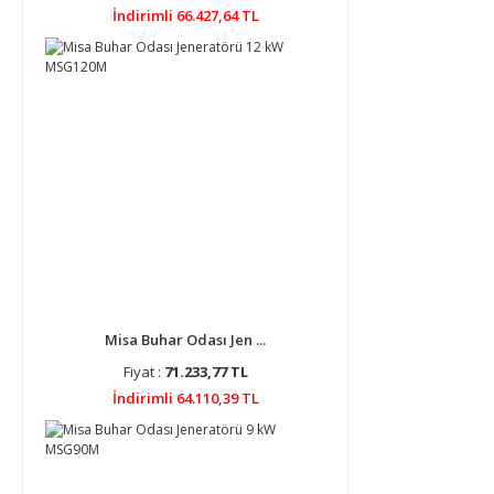
İndirimli 66.427,64 TL
Misa Buhar Odası Jen ...
Fiyat :
71.233,77 TL
İndirimli 64.110,39 TL