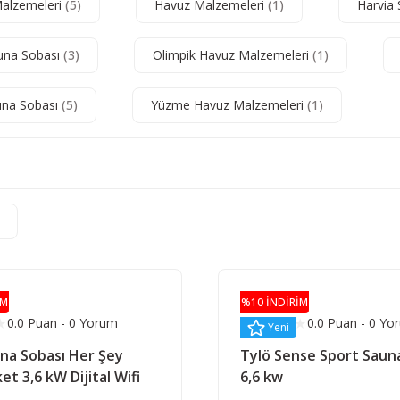
alzemeleri
(5)
Havuz Malzemeleri
(1)
Harvia
una Sobası
(3)
Olimpik Havuz Malzemeleri
(1)
una Sobası
(5)
Yüzme Havuz Malzemeleri
(1)
İM
%10 İNDİRİM
0.0 Puan - 0 Yorum
0.0 Puan - 0 Yo
Yeni
na Sobası Her Şey
Tylö Sense Sport Saun
et 3,6 kW Dijital Wifi
6,6 kw
Panelli