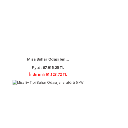
Misa Buhar Odası Jen ...
Fiyat :
67.915,25 TL
İndirimli 61.123,72 TL