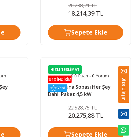
20.238,21 TL
L
18.214,39 TL
le
Sepete Ekle
HIZLI TESLİMAT
rum
0.0 Puan - 0 Yorum
%10 İNDİRİM
Bize Ulaşın
 Şey
Misa Sauna Sobası Her Şey
Yeni
Dahil Paket 4,5 kW
22.528,75 TL
L
20.275,88 TL
le
Sepete Ekle