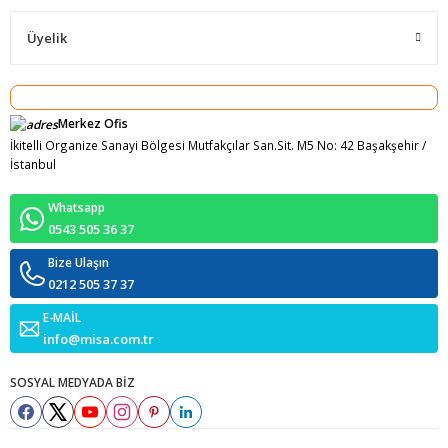
Üyelik
Merkez Ofis
İkitelli Organize Sanayi Bölgesi Mutfakçılar San.Sit. M5 No: 42 Başakşehir /
İstanbul
Whatsapp
0543 505 36 37
Bize Ulaşın
0212 505 37 37
E-MAİL
info@misa.com.tr
SOSYAL MEDYADA BİZ